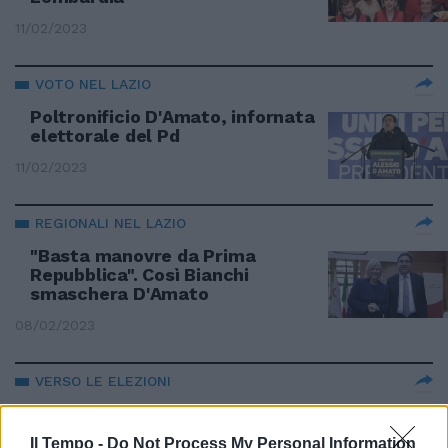
11/02/2023
VOTO NEL LAZIO
Poltronificio D'Amato, infornata
elettorale del Pd
11/02/2023
REGIONALI NEL LAZIO
"Basta manovre da Prima
Repubblica". Così Bianchi
smaschera D'Amato
08/02/2023
VERSO LE ELEZIONI
I debiti della Regione Lazio
toccano quota 28 miliardi
Il Tempo -
Do Not Process My Personal Information