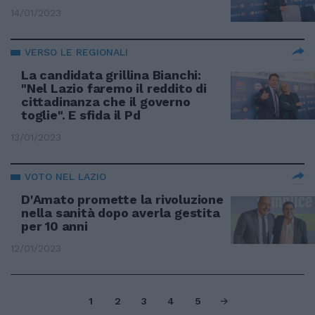
14/01/2023
VERSO LE REGIONALI
La candidata grillina Bianchi:
"Nel Lazio faremo il reddito di
cittadinanza che il governo
toglie". E sfida il Pd
13/01/2023
VOTO NEL LAZIO
D'Amato promette la rivoluzione
nella sanità dopo averla gestita
per 10 anni
12/01/2023
1
2
3
4
5