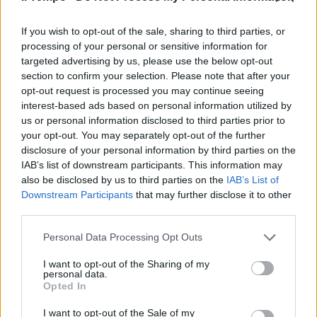
08/02/2023
If you wish to opt-out of the sale, sharing to third parties, or
processing of your personal or sensitive information for
DIBATTITO A IL TEMPO
targeted advertising by us, please use the below opt-out
Rocca, D'Amato e Bianchi.
section to confirm your selection. Please note that after your
Sanità e rifiuti infiammano il
opt-out request is processed you may continue seeing
confronto
interest-based ads based on personal information utilized by
us or personal information disclosed to third parties prior to
01/02/2023
your opt-out. You may separately opt-out of the further
disclosure of your personal information by third parties on the
VERSO LE REGIONALI
IAB’s list of downstream participants. This information may
also be disclosed by us to third parties on the
IAB’s List of
Lazio, il Pd grida ai (finti)
Downstream Participants
that may further disclose it to other
fascisti ma mette in lista
third parties.
occupanti abusivi
31/01/2023
Personal Data Processing Opt Outs
I want to opt-out of the Sharing of my
personal data.
VERSO IL VOTO NEL LAZIO
Opted In
"Staccatissimo". D'Amato legge i
sondaggi e adesso ha paura
I want to opt-out of the Sale of my