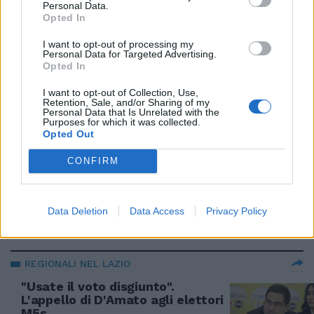
Personal Data.
28/01/2023
Opted In
I want to opt-out of processing my
Personal Data for Targeted Advertising.
VERSO IL VOTO NEL LAZIO
Opted In
D'Amato scivola su Amatrice,
gaffe clamorosa sull'ospedale
I want to opt-out of Collection, Use,
Retention, Sale, and/or Sharing of my
Personal Data that Is Unrelated with the
24/01/2023
Purposes for which it was collected.
Opted Out
APRI & CHIUDI
CONFIRM
"Finte inaugurazioni". La
passione di D'Amato, l'ultimo
caso all'Umberto I
Data Deletion
Data Access
Privacy Policy
22/01/2023
REGIONALI NEL LAZIO
"Usate il voto disgiunto".
L'appello di D'Amato agli elettori
M5s