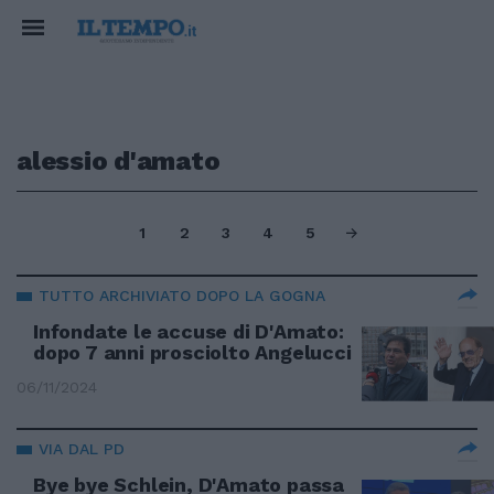
alessio d'amato
1
2
3
4
5
TUTTO ARCHIVIATO DOPO LA GOGNA
Infondate le accuse di D'Amato:
dopo 7 anni prosciolto Angelucci
06/11/2024
VIA DAL PD
Bye bye Schlein, D'Amato passa