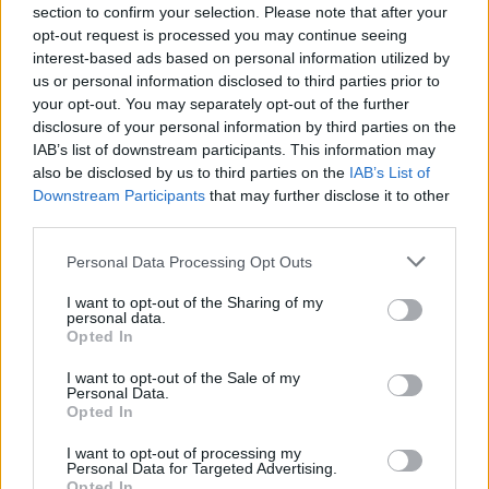
section to confirm your selection. Please note that after your
Ecco come avere a casa un eroe
opt-out request is processed you may continue seeing
a quattro zampe
interest-based ads based on personal information utilized by
10/05/2020
us or personal information disclosed to third parties prior to
your opt-out. You may separately opt-out of the further
disclosure of your personal information by third parties on the
QUESTIONE DIRITTI
IAB’s list of downstream participants. This information may
Figli di coppie gay, striscione di
also be disclosed by us to third parties on the
IAB’s List of
Forza Nova a casa di Pizzarotti:
Downstream Participants
that may further disclose it to other
"Omofollia"
third parties.
06/01/2019
Personal Data Processing Opt Outs
I want to opt-out of the Sharing of my
SENTENZA STORICA
personal data.
Opted In
Il Tribunale di Firenze dice sì
all'adozione per una coppia gay
I want to opt-out of the Sale of my
Personal Data.
12/03/2017
Opted In
I want to opt-out of processing my
Personal Data for Targeted Advertising.
Opted In