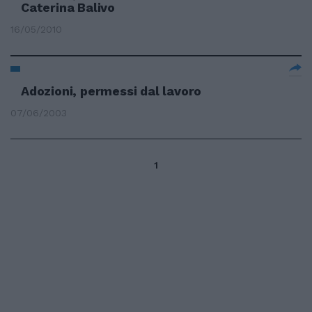
Caterina Balivo
16/05/2010
Adozioni, permessi dal lavoro
07/06/2003
1