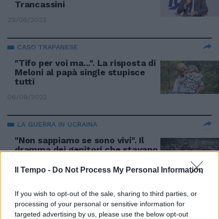
Trancassini
29/06/2023
CASO TRAPANESE
"Tifo per voi ma...". La risposta di
Meloni al papà single stupisce
tutti
06/09/2022
LA GUERRA IN UCRAINA
"Non sappiamo se sono vivi". Il
dramma dei genitori che stavano
adottando figli ucraini
Il Tempo -
Do Not Process My Personal Information
04/03/2022
If you wish to opt-out of the sale, sharing to third parties, or
ANIMALI
processing of your personal or sensitive information for
targeted advertising by us, please use the below opt-out
Cani dell'esercito in adozione.