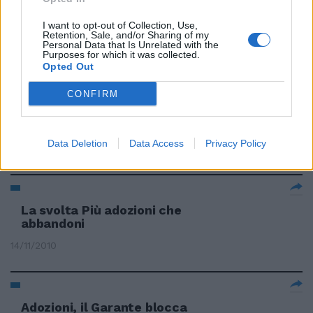
Vendola rassicura Bersani ma
poi conferma: «Proporrò la legge
I want to opt-out of Collection, Use,
per matrimoni e adozioni gay»
Retention, Sale, and/or Sharing of my
Personal Data that Is Unrelated with the
14/01/2013
Purposes for which it was collected.
Opted Out
CONFIRM
Bimbi con documenti falsi
L'ombra delle adozioni illegali
Data Deletion
Data Access
Privacy Policy
09/10/2011
La svolta Più adozioni che
abbandoni
14/11/2010
Adozioni, il Garante blocca