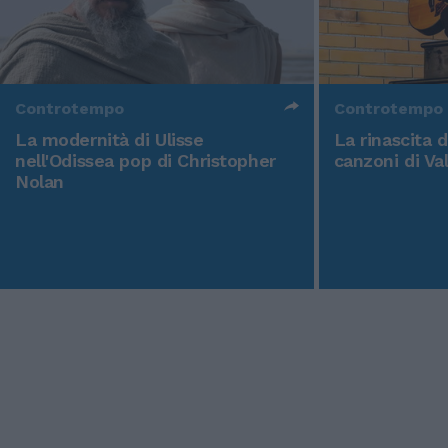
Controtempo
Controtempo
La modernità di Ulisse
La rinascita 
nell'Odissea pop di Christopher
canzoni di Va
Nolan