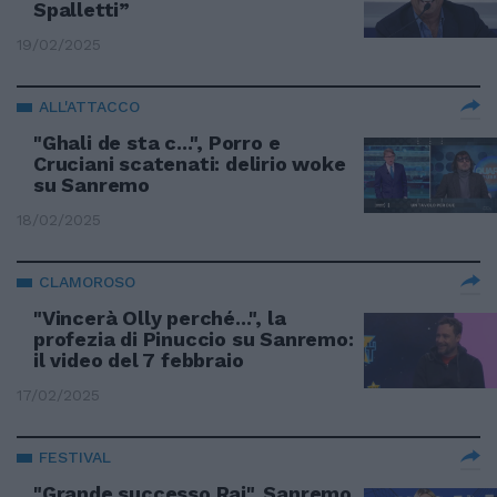
Spalletti”
19/02/2025
ALL'ATTACCO
"Ghali de sta c...", Porro e
Cruciani scatenati: delirio woke
su Sanremo
18/02/2025
CLAMOROSO
"Vincerà Olly perché...", la
profezia di Pinuccio su Sanremo:
il video del 7 febbraio
17/02/2025
FESTIVAL
"Grande successo Rai". Sanremo