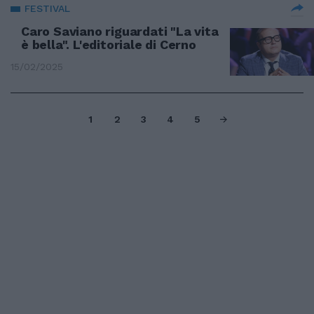
FESTIVAL
Caro Saviano riguardati "La vita
è bella". L'editoriale di Cerno
15/02/2025
1
2
3
4
5