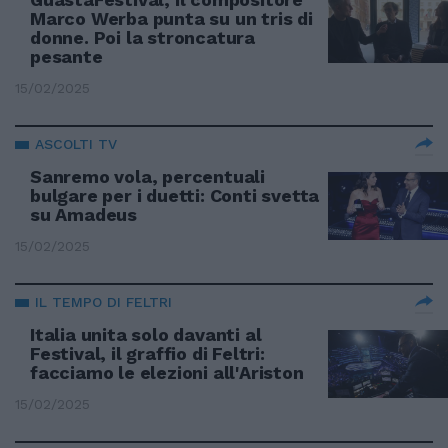
Marco Werba punta su un tris di
donne. Poi la stroncatura
pesante
15/02/2025
ASCOLTI TV
Sanremo vola, percentuali
bulgare per i duetti: Conti svetta
su Amadeus
15/02/2025
IL TEMPO DI FELTRI
Italia unita solo davanti al
Festival, il graffio di Feltri:
facciamo le elezioni all'Ariston
15/02/2025