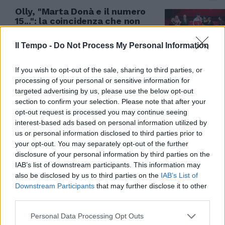
Olly, "Marta Donà e il numero
15...": la coincidenza che non
sfugge a Mentana
Il Tempo -
Do Not Process My Personal Information
16/02/2025
If you wish to opt-out of the sale, sharing to third parties, or
L'INTERVISTA
processing of your personal or sensitive information for
Olly vince Sanremo. "La musica?
targeted advertising by us, please use the below opt-out
Spero duri per sempre": cosa ci
section to confirm your selection. Please note that after your
aveva raccontato nell'edicola
opt-out request is processed you may continue seeing
degli artisti | VIDEO
interest-based ads based on personal information utilized by
us or personal information disclosed to third parties prior to
16/02/2025
your opt-out. You may separately opt-out of the further
disclosure of your personal information by third parties on the
TUTTI I DATI
IAB’s list of downstream participants. This information may
also be disclosed by us to third parties on the
IAB’s List of
Ascolti, il vero vincitore di
Downstream Participants
that may further disclose it to other
Sanremo è Conti: italiani
third parties.
incollati alla tv per la finale
16/02/2025
Personal Data Processing Opt Outs