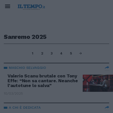
Sanremo 2025
1
2
3
4
5
MASCHIO SELVAGGIO
Valerio Scanu brutale con Tony
Effe: “Non sa cantare. Neanche
l’autotune lo salva”
10/03/2025
A CHI È DEDICATA