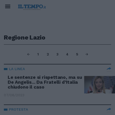
Regione Lazio
1
2
3
4
5
LA LINEA
Le sentenze si rispettano, ma su
De Angelis... Da Fratelli d’Italia
chiudono il caso
07/08/2023
PROTESTA