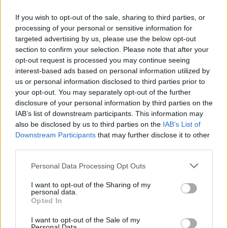
If you wish to opt-out of the sale, sharing to third parties, or
BUSINESS
processing of your personal or sensitive information for
targeted advertising by us, please use the below opt-out
La famiglia Agnelli mette le
section to confirm your selection. Please note that after your
mani sulla sanità del Lazio
opt-out request is processed you may continue seeing
06/06/2023
interest-based ads based on personal information utilized by
us or personal information disclosed to third parties prior to
your opt-out. You may separately opt-out of the further
POLEMICA
disclosure of your personal information by third parties on the
"Il patrocinio non lo vorrei".
IAB’s list of downstream participants. This information may
Roma Pride, Sgarbi spiazza tutti
also be disclosed by us to third parties on the
IAB’s List of
Downstream Participants
that may further disclose it to other
05/06/2023
third parties.
Personal Data Processing Opt Outs
SCONTRO SUI DIRITTI
"Promuove comportamenti
I want to opt-out of the Sharing of my
personal data.
illegali". Roma Pride, Regione
Opted In
Lazio revoca patrocinio
I want to opt-out of the Sale of my
05/06/2023
Personal Data.