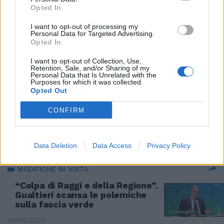
Opted In
SECONDO TURNO
I want to opt-out of processing my
Personal Data for Targeted Advertising.
Nel Lazio ballottaggi senza
Opted In
storia: 4-0 per un centrodestra
che non ha rivali
I want to opt-out of Collection, Use,
Retention, Sale, and/or Sharing of my
30/05/2023
Personal Data that Is Unrelated with the
Purposes for which it was collected.
Opted Out
ZTL DI ROMA
CONFIRM
Bisogna rivedere tutto: Rocca
boccia la nuova fascia verde
24/05/2023
Data Deletion
Data Access
Privacy Policy
MODIFICHE IN VISTA
“Colpa di Raggi e della Regione”.
Gualtieri scansa le polemiche
sulla fascia verde
10/05/2023