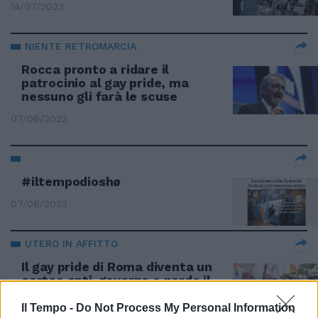
14/07/2023
NIENTE RETROMARCIA
Rocca pronto a ridare il
patrocinio al gay pride, ma
nessuno gli farà le scuse
07/06/2023
#iltempodioshø
07/06/2023
UTERO IN AFFITTO
Il gay pride di Roma diventa un
corteo anti-governo e perde il
patrocinio
Il Tempo -
Do Not Process My Personal Information
06/06/2023