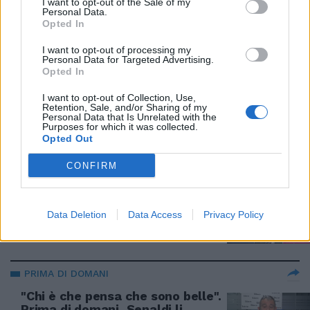
I want to opt-out of the Sale of my
spiazza tutti
Personal Data.
Opted In
18/03/2024
I want to opt-out of processing my
Personal Data for Targeted Advertising.
SCINTILLE IN TV
Opted In
Arringa pro Gaza, Jorit fa
I want to opt-out of Collection, Use,
infuriare Berlinguer: "È tutto un
Retention, Sale, and/or Sharing of my
teatrino"
Personal Data that Is Unrelated with the
Purposes for which it was collected.
15/03/2024
Opted Out
CONFIRM
SCONTRO SULLA RUSSIA
"Dove metterei la Tocci", Jorit fa
calare il gelo: tensione altissima
Data Deletion
Data Access
Privacy Policy
15/03/2024
PRIMA DI DOMANI
"Chi è che pensa che sono belle".
Prima di domani, Senaldi li