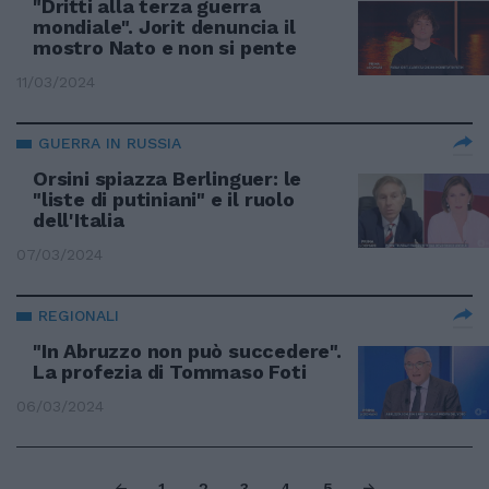
"Dritti alla terza guerra
mondiale". Jorit denuncia il
mostro Nato e non si pente
11/03/2024
GUERRA IN RUSSIA
Orsini spiazza Berlinguer: le
"liste di putiniani" e il ruolo
dell'Italia
07/03/2024
REGIONALI
"In Abruzzo non può succedere".
La profezia di Tommaso Foti
06/03/2024
1
2
3
4
5