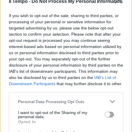
Repubblica
Il Tempo -
Do Not Process My Personal Information
26/03/2024
If you wish to opt-out of the sale, sharing to third parties, or
processing of your personal or sensitive information for
PRIMA DI DOMANI
targeted advertising by us, please use the below opt-out
section to confirm your selection. Please note that after your
"Iporcisia. La pace non la vuoi":
opt-out request is processed you may continue seeing
Ucraina, Cerno inchioda
interest-based ads based on personal information utilized by
Cappellini da Berlinguer
us or personal information disclosed to third parties prior to
21/03/2024
your opt-out. You may separately opt-out of the further
disclosure of your personal information by third parties on the
IAB’s list of downstream participants. This information may
GUERRA TOTALE
also be disclosed by us to third parties on the
IAB’s List of
"Chi c'è dietro Putin". Giordano
Downstream Participants
that may further disclose it to other
mette in guardia l'Occidente
third parties.
18/03/2024
Personal Data Processing Opt Outs
I want to opt-out of the Sharing of my
PRIJMA DI DOMAN
personal data.
Opted In
"Chi ha vinto davvero le elezioni
in Russia". La teoria di Orsini