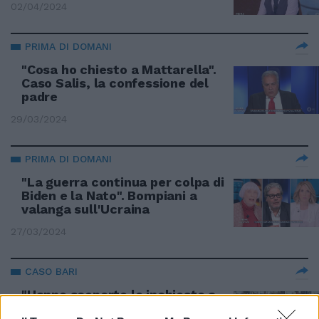
02/04/2024
PRIMA DI DOMANI
"Cosa ho chiesto a Mattarella".
Caso Salis, la confessione del
padre
29/03/2024
PRIMA DI DOMANI
"La guerra continua per colpa di
Biden e la Nato". Bompiani a
valanga sull'Ucraina
27/03/2024
CASO BARI
"Hanno scoperto le inchieste a
orologeria". Sallusti smaschera