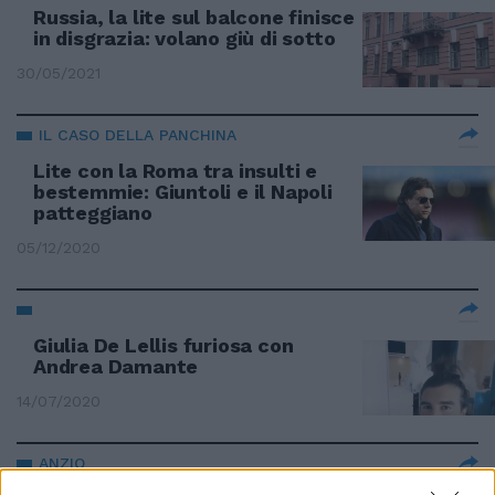
Russia, la lite sul balcone finisce
in disgrazia: volano giù di sotto
30/05/2021
IL CASO DELLA PANCHINA
Lite con la Roma tra insulti e
bestemmie: Giuntoli e il Napoli
patteggiano
05/12/2020
Giulia De Lellis furiosa con
Andrea Damante
14/07/2020
ANZIO