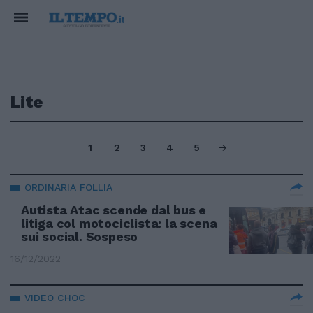
Lite
1
2
3
4
5
ORDINARIA FOLLIA
Autista Atac scende dal bus e
litiga col motociclista: la scena
sui social. Sospeso
16/12/2022
VIDEO CHOC