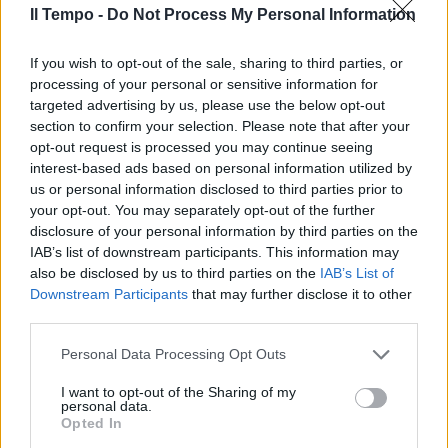
Federico Fashion Style chiede
Il Tempo -
Do Not Process My Personal Information
5mila euro alla cliente: arriva la
polizia
If you wish to opt-out of the sale, sharing to third parties, or
25/06/2020
processing of your personal or sensitive information for
targeted advertising by us, please use the below opt-out
section to confirm your selection. Please note that after your
DOPO L'ASSENZA DI IERI
opt-out request is processed you may continue seeing
Balotelli ricompare e si allena
interest-based ads based on personal information utilized by
col Brescia
us or personal information disclosed to third parties prior to
your opt-out. You may separately opt-out of the further
27/05/2020
disclosure of your personal information by third parties on the
IAB’s list of downstream participants. This information may
LITE FURIBONDA
also be disclosed by us to third parties on the
IAB’s List of
Downstream Participants
that may further disclose it to other
Bugo svela la lite con Morgan:
third parties.
così ha attaccato mio figlio e
mia moglie
Personal Data Processing Opt Outs
09/02/2020
I want to opt-out of the Sharing of my
personal data.
Opted In
COPPIA SCOPPIATA