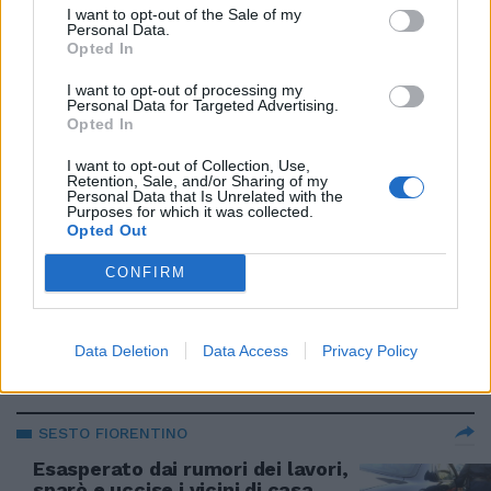
Morsi e sputi prima di salire sul
I want to opt-out of the Sale of my
Personal Data.
palco di Sanremo
Opted In
09/02/2020
I want to opt-out of processing my
Personal Data for Targeted Advertising.
Opted In
TRA I CLIENTI IN FILA
Lite all'Ikea, vola un piatto nel
I want to opt-out of Collection, Use,
Retention, Sale, and/or Sharing of my
ristorante e ferisce una bambina
Personal Data that Is Unrelated with the
Purposes for which it was collected.
12/01/2020
Opted Out
CONFIRM
AGGUERRITE
Riesplode la lite. Gruber contro
Meloni: "Le tolgo l'audio"
Data Deletion
Data Access
Privacy Policy
17/11/2019
SESTO FIORENTINO
Esasperato dai rumori dei lavori,
sparò e uccise i vicini di casa.