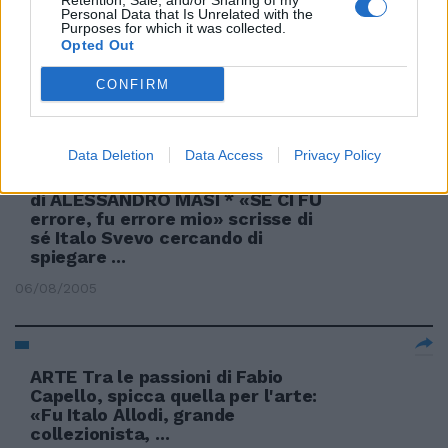
Retention, Sale, and/or Sharing of my
Personal Data that Is Unrelated with the
Purposes for which it was collected.
Opted Out
Con la Riforma lascia Italo
Ormanni
CONFIRM
17/10/2007
Data Deletion
Data Access
Privacy Policy
di ALESSANDRO MASI * «SE CI FU
errore, fu errore mio» scrisse di
sé Italo Svevo cercando di
spiegare ...
06/08/2005
ARTE Tra le passioni di Fabio
Capello, spicca quella per l'arte:
«Fu Italo Allodi, grande
collezionista, ...