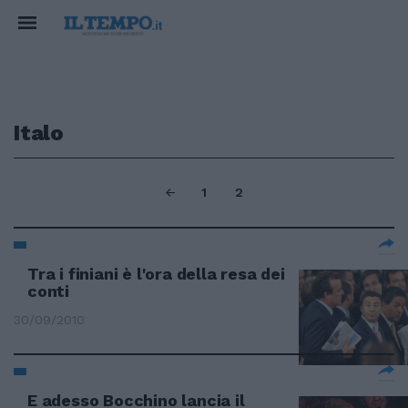
Italo
1
2
Tra i finiani è l'ora della resa dei
conti
30/09/2010
E adesso Bocchino lancia il