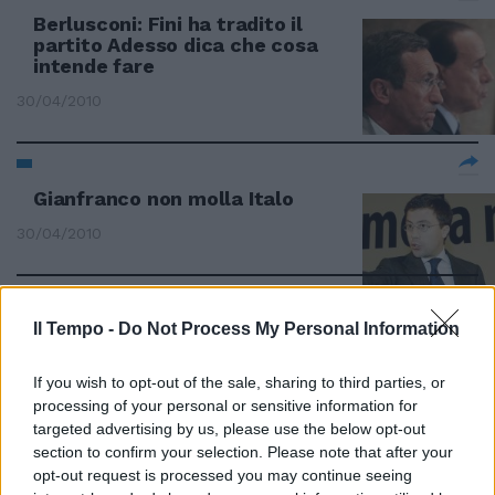
Berlusconi: Fini ha tradito il
partito Adesso dica che cosa
intende fare
30/04/2010
Gianfranco non molla Italo
30/04/2010
Il Tempo -
Italo Bocchino: "Cacciamo a
Do Not Process My Personal Information
pedate chi si mette a rubare".
If you wish to opt-out of the sale, sharing to third parties, or
21/02/2010
processing of your personal or sensitive information for
targeted advertising by us, please use the below opt-out
section to confirm your selection. Please note that after your
opt-out request is processed you may continue seeing
Prima o poi ci faranno diventare