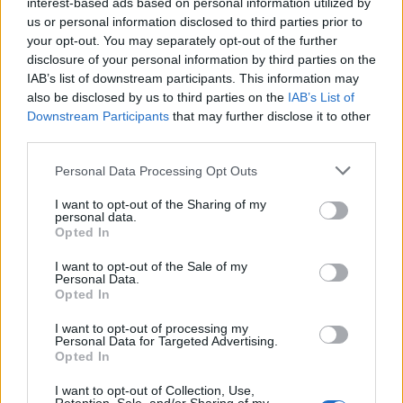
interest-based ads based on personal information utilized by
cittadini inglesi
us or personal information disclosed to third parties prior to
17/01/2010
your opt-out. You may separately opt-out of the further
disclosure of your personal information by third parties on the
IAB’s list of downstream participants. This information may
also be disclosed by us to third parties on the
IAB’s List of
di ITALO CUCCI
Downstream Participants
that may further disclose it to other
third parties.
17/11/2008
Personal Data Processing Opt Outs
I want to opt-out of the Sharing of my
personal data.
Italo Bocchino: «Diamogli
Opted In
13/08/2008
I want to opt-out of the Sale of my
Personal Data.
Opted In
I want to opt-out of processing my
Italo Bocchino, vicecapogruppo
Personal Data for Targeted Advertising.
vicario del Pdl, avverte: «È ...
Opted In
22/06/2008
I want to opt-out of Collection, Use,