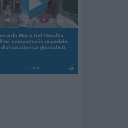
00:00
01:16
onardo Maria Del Vecchio
Terremoto, viene g
ll'ex compagna in ospedale.
video impressiona
 dichiarazioni ai giornalisti