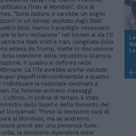
sostituisca l'Iran ai Mondiali", dice al
imes. "Sono italiano e sarebbe un sogno
zzurri in un torneo ospitato dagli Stati
uattro titoli, hanno il prestigio necessario
care la loro inclusione" nel torneo al via l'11
Le
uerra tra Stati Uniti e Iran, congelata dalla
da
na estesa da Trump, mette in discussione
Rudy Giuliani a Come States?
Le
Trump, Meloni e la strategia
 della selezione della repubblica islamica
americana
tazione. Il quadro si definirà nelle
ttimane. La Fifa avrebbe anche valutato
 super playoff intercontinentale a quattro
 individuare la nazionale destinata a
l'Iran. Da Teheran arrivano messaggi
. L'ultimo, in ordine di tempo, è stato
 ministro dello Sport e della Gioventù del
 Donyamali: "Forse la decisione sarà di
pare al Mondiale, ma se andremo,
sere pronti per una presenza forte.
volta, la decisione dipenderà dalle