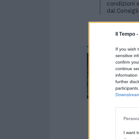
condizioni 
dal Consigli
Il Tempo 
If you wish 
sensitive in
confirm you
continue se
information 
further disc
participants
Downstream 
Persona
I want t
A commentare