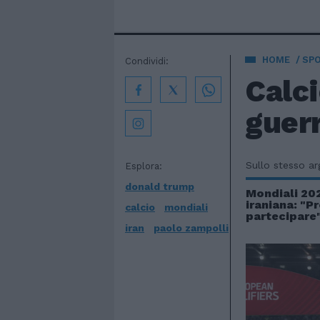
HOME
SP
Condividi:
Calci
guerr
Sullo stesso a
Esplora:
donald trump
Mondiali 20
iraniana: "Pr
calcio
mondiali
partecipare
iran
paolo zampolli