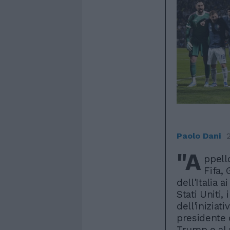
Paolo Dani
"A
ppell
Fifa, 
dell'Italia 
Stati Uniti,
dell'iniziat
presidente d
Trump e al p