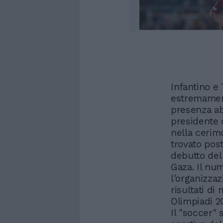
Infantino e
estremament
presenza ab
presidente d
nella cerim
trovato pos
debutto del
Gaza. Il num
l'organizza
risultati di
Olimpiadi 2
Il "soccer"