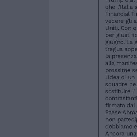
che l'Italia 
Financial T
vedere gli a
Uniti. Con q
per giustifi
giugno. La g
tregua appe
la presenza
alla manifes
prossime se
l'idea di un
squadre per
sostituire 
contrastanti
firmato dal
Paese Ahmad
non parteci
dobbiamo es
Ancora una 