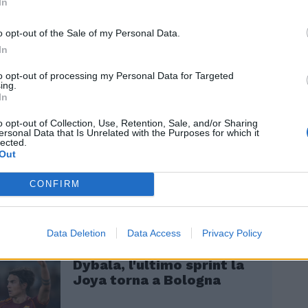
In
istilin, ex membro aggiuntivo della Uefa
o Fifa: "Vedo abbastanza difficile la
o opt-out of the Sale of my Personal Data.
ne dell'Iran al Mondiale. Il presidente
In
calcio iraniana ha detto che vogliono
ntre il governo mi sembra molto più
to opt-out of processing my Personal Data for Targeted
anca un mese e mezzo all'inizio del
ing.
In
eramente difficile immaginare la loro
one, anche se io me lo auguro", ha detto a
o opt-out of Collection, Use, Retention, Sale, and/or Sharing
o Sport su Rai Radio 1. "È tutto nelle mani
ersonal Data that Is Unrelated with the Purposes for which it
lected.
secondo il regolamento 6.7 il Consiglio Fifa
Out
e".
CONFIRM
Data Deletion
Data Access
Privacy Policy
Dybala, l'ultimo sprint la
Joya torna a Bologna