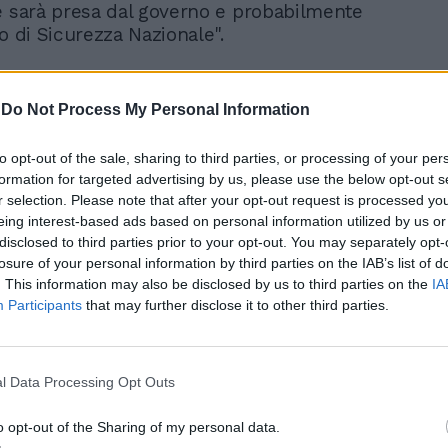
e sarà presa dal governo e probabilmente
o di Sicurezza Nazionale".
-
Do Not Process My Personal Information
to opt-out of the sale, sharing to third parties, or processing of your per
Mondiali 2026, nazionale
formation for targeted advertising by us, please use the below opt-out s
r selection. Please note that after your opt-out request is processed y
iraniana: "Pronti a
eing interest-based ads based on personal information utilized by us or
partecipare"
disclosed to third parties prior to your opt-out. You may separately opt-
losure of your personal information by third parties on the IAB’s list of
. This information may also be disclosed by us to third parties on the
IA
Participants
that may further disclose it to other third parties.
l Data Processing Opt Outs
o opt-out of the Sharing of my personal data.
 l'ipotesi ripescaggio per l'Italia è stata