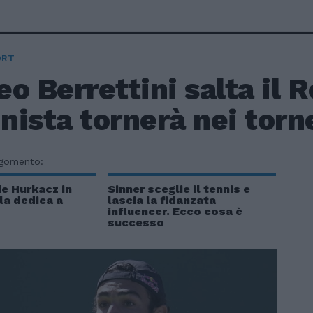
ORT
o Berrettini salta il 
nnista tornerà nei torne
rgomento:
e Hurkacz in
Sinner sceglie il tennis e
 la dedica a
lascia la fidanzata
influencer. Ecco cosa è
successo