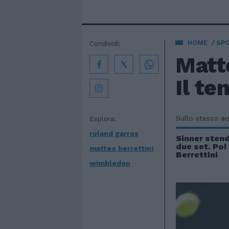
HOME
SP
Condividi:
Matte
Il te
Sullo stesso a
Esplora:
roland garros
Sinner stend
due set. Poi
matteo berrettini
Berrettini
wimbledon