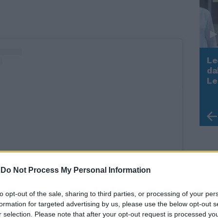
Le
da
Rudy Giuliani a Come States?
Le
Trump, Meloni e la strategia
americana
-
Do Not Process My Personal Information
to opt-out of the sale, sharing to third parties, or processing of your per
to post su Instagram
formation for targeted advertising by us, please use the below opt-out s
r selection. Please note that after your opt-out request is processed y