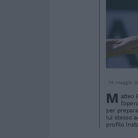
14 maggio 2
M
atteo 
l’oper
per preparar
lui stesso 
profilo Ins