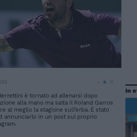
a
a
022
a
In 
Berrettini è tornato ad allenarsi dopo
azione alla mano ma salta il Roland Garros
e al meglio la stagione sull’erba. È stato
ad annunciarlo in un post sul proprio
tagram.