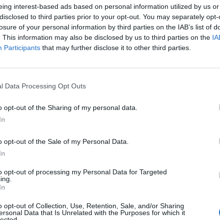
eing interest-based ads based on personal information utilized by us or
disclosed to third parties prior to your opt-out. You may separately opt-
losure of your personal information by third parties on the IAB’s list of
. This information may also be disclosed by us to third parties on the
IA
Participants
that may further disclose it to other third parties.
l Data Processing Opt Outs
 condiviso da Matteo Berrettini (@matberrettini)
o opt-out of the Sharing of my personal data.
In
o opt-out of the Sale of my Personal Data.
In
to opt-out of processing my Personal Data for Targeted
ing.
ricevuto aggiornamenti molto positivi da
In
io team medico, sono finalmente tornato
i in campo ad alto livello. La mia mano ha
o opt-out of Collection, Use, Retention, Sale, and/or Sharing
ersonal Data that Is Unrelated with the Purposes for which it
ssimo alle sollecitazioni e sto lavorando
lected.