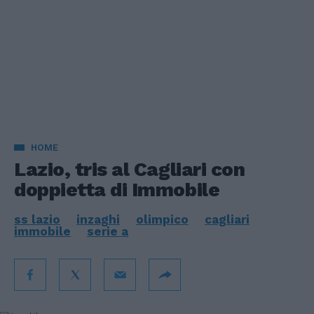
HOME
Lazio, tris al Cagliari con
doppietta di Immobile
ss lazio
inzaghi
olimpico
cagliari
immobile
serie a