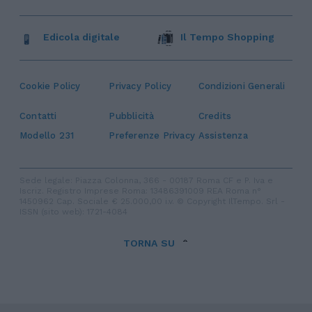
Edicola digitale
Il Tempo Shopping
Cookie Policy
Privacy Policy
Condizioni Generali
Contatti
Pubblicità
Credits
Modello 231
Preferenze Privacy
Assistenza
Sede legale: Piazza Colonna, 366 - 00187 Roma CF e P. Iva e
Iscriz. Registro Imprese Roma: 13486391009 REA Roma n°
1450962 Cap. Sociale € 25.000,00 i.v. © Copyright IlTempo. Srl -
ISSN (sito web): 1721-4084
TORNA SU