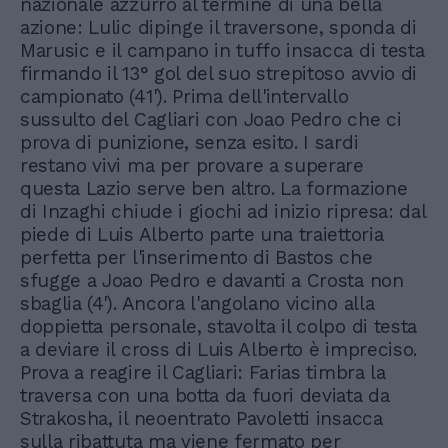
nazionale azzurro al termine di una bella
azione: Lulic dipinge il traversone, sponda di
Marusic e il campano in tuffo insacca di testa
firmando il 13° gol del suo strepitoso avvio di
campionato (41'). Prima dell'intervallo
sussulto del Cagliari con Joao Pedro che ci
prova di punizione, senza esito. I sardi
restano vivi ma per provare a superare
questa Lazio serve ben altro. La formazione
di Inzaghi chiude i giochi ad inizio ripresa: dal
piede di Luis Alberto parte una traiettoria
perfetta per l'inserimento di Bastos che
sfugge a Joao Pedro e davanti a Crosta non
sbaglia (4'). Ancora l'angolano vicino alla
doppietta personale, stavolta il colpo di testa
a deviare il cross di Luis Alberto è impreciso.
Prova a reagire il Cagliari: Farias timbra la
traversa con una botta da fuori deviata da
Strakosha, il neoentrato Pavoletti insacca
sulla ribattuta ma viene fermato per