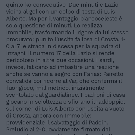
quinto ko consecutivo. Due minuti e Lazio
vicina al gol con un colpo di testa di Luis
Alberto. Ma per il vantaggio biancoceleste è
solo questione di minuti. Lo realizza
Immobile, trasformando il rigore da lui stesso
procurato: punito l'uscita fallosa di Crosta. 1-
0 al 7' e strada in discesa per la squadra di
Inzaghi. Il numero 17 della Lazio si rende
pericoloso in altre due occasioni. I sardi,
invece, faticano ad imbastire una reazione
anche se vanno a segno con Farias: Pairetto
convalida poi ricorre al Var, che conferma il
fuorigioco, millimetrico, inizialmente
sventolato dal guardialinee. I padroni di casa
giocano in scioltezza e sfiorano il raddoppio,
sul corner di Luis Alberto con uscita a vuoto
di Crosta, ancora con Immobile:
provvidenziale il salvataggio di Padoin.
Preludio al 2-0, ovviamente firmato dal