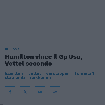
HOME
Hamilton vince il Gp Usa,
Vettel secondo
hamilton
vettel
verstappen
formula 1
stati uniti
raikkonen