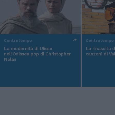
Controtempo
Controtempo
La modernità di Ulisse
La rinascita 
nell'Odissea pop di Christopher
canzoni di Va
Nolan