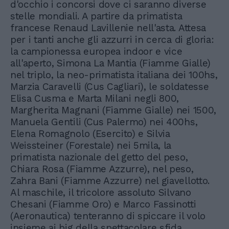
d'occhio i concorsi dove ci saranno diverse
stelle mondiali. A partire da primatista
francese Renaud Lavillenie nell'asta. Attesa
per i tanti anche gli azzurri in cerca di gloria:
la campionessa europea indoor e vice
all'aperto, Simona La Mantia (Fiamme Gialle)
nel triplo, la neo-primatista italiana dei 100hs,
Marzia Caravelli (Cus Cagliari), le soldatesse
Elisa Cusma e Marta Milani negli 800,
Margherita Magnani (Fiamme Gialle) nei 1500,
Manuela Gentili (Cus Palermo) nei 400hs,
Elena Romagnolo (Esercito) e Silvia
Weissteiner (Forestale) nei 5mila, la
primatista nazionale del getto del peso,
Chiara Rosa (Fiamme Azzurre), nel peso,
Zahra Bani (Fiamme Azzurre) nel giavellotto.
Al maschile, il tricolore assoluto Silvano
Chesani (Fiamme Oro) e Marco Fassinotti
(Aeronautica) tenteranno di spiccare il volo
insieme ai big della spettacolare sfida