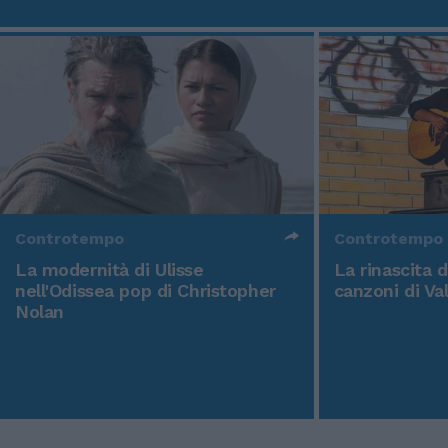
Controtempo
Controtempo
La modernità di Ulisse
La rinascita 
nell'Odissea pop di Christopher
canzoni di Va
Nolan