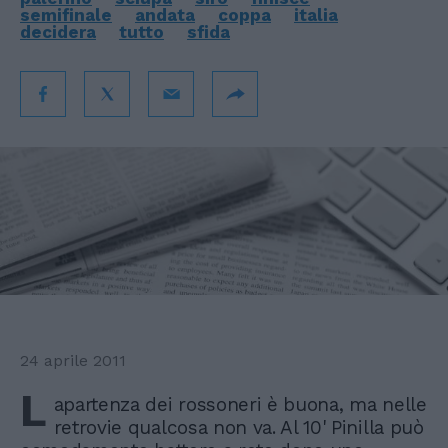
semifinale
andata
coppa
italia
decidera
tutto
sfida
24 aprile 2011
L
apartenza dei rossoneri è buona, ma nelle
retrovie qualcosa non va. Al 10' Pinilla può