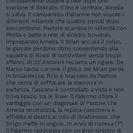
comodamente battere a rete dopo uno
svarione di Sokratis. Il tiro è centrale, Amelia
si salva. Il campanello d'allarme non scuote i
difensori milanisti che quattro minuti dopo
soccombono: Pastore scambia in velocità con
Pinilla e batte a rete di sinistro trovando
impreparato Amelia. Il Milan accusa il colpo,
le giocate perdono ritmo consentendo alla
squadra di Rossi di controllare senza troppi
affanni. Al 23' Antonini reclama un rigore: De
Marco lascia correre. Il gioco del Milan perde
in brillantezza: Pirlo è braccato da Pastore
che cerca di soffocare la manovra in
partenza, Cassano è controllato a vista e non
trova spazio tra le linee. Il Palermo sfiora il
vantaggio con un diagonale di Pastore che
Amelia neutralizza, la replica rossonera è
affidata al destro al volo di Ibrahimovic che
Sirigu mette in angolo. In avvio di ripresa (7')
il Palermo raddoppia con un gran sinistro di