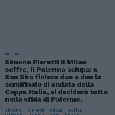
HOME
Simone Pieretti Il Milan
soffre, il Palermo sciupa: a
San Siro finisce due a due la
semifinale di andata della
Coppa Italia, si deciderà tutto
nella sfida di Palermo.
simone
pieretti
milan
soffre
palermo
sciupa
siro
finisce