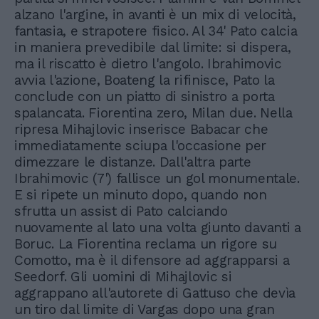
alzano l'argine, in avanti è un mix di velocità,
fantasia, e strapotere fisico. Al 34' Pato calcia
in maniera prevedibile dal limite: si dispera,
ma il riscatto è dietro l'angolo. Ibrahimovic
avvia l'azione, Boateng la rifinisce, Pato la
conclude con un piatto di sinistro a porta
spalancata. Fiorentina zero, Milan due. Nella
ripresa Mihajlovic inserisce Babacar che
immediatamente sciupa l'occasione per
dimezzare le distanze. Dall'altra parte
Ibrahimovic (7') fallisce un gol monumentale.
E si ripete un minuto dopo, quando non
sfrutta un assist di Pato calciando
nuovamente al lato una volta giunto davanti a
Boruc. La Fiorentina reclama un rigore su
Comotto, ma è il difensore ad aggrapparsi a
Seedorf. Gli uomini di Mihajlovic si
aggrappano all'autorete di Gattuso che devìa
un tiro dal limite di Vargas dopo una gran