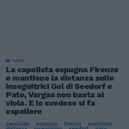
HOME
La capolista espugna Firenze
e mantiene la distanza sulle
inseguitrici Gol di Seedorf e
Pato, Vargas non basta ai
viola. E lo svedese si fa
espellere
capolista
espugna
firenze
mantiene
distanza
inseguitrici
seedorf
pato