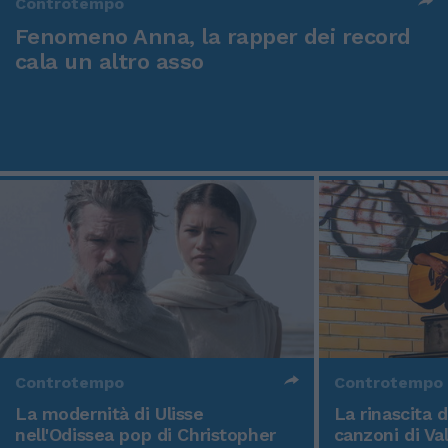
Controtempo
Fenomeno Anna, la rapper dei record
cala un altro asso
Controtempo
Controtempo
La modernità di Ulisse
La rinascita 
nell'Odissea pop di Christopher
canzoni di Va