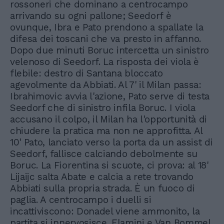
rossoneri che dominano a centrocampo
arrivando su ogni pallone; Seedorf è
ovunque, Ibra e Pato prendono a spallate la
difesa dei toscani che va presto in affanno.
Dopo due minuti Boruc intercetta un sinistro
velenoso di Seedorf. La risposta dei viola è
flebile: destro di Santana bloccato
agevolmente da Abbiati. Al 7' il Milan passa:
Ibrahimovic avvia l'azione, Pato serve di testa
Seedorf che di sinistro infila Boruc. I viola
accusano il colpo, il Milan ha l'opportunità di
chiudere la pratica ma non ne approfitta. Al
10' Pato, lanciato verso la porta da un assist di
Seedorf, fallisce calciando debolmente su
Boruc. La Fiorentina si scuote, ci prova: al 18'
Lijaijc salta Abate e calcia a rete trovando
Abbiati sulla propria strada. È un fuoco di
paglia. A centrocampo i duelli si
incattiviscono: Donadel viene ammonito, la
partita si innervosisce. Flamini e Van Bommel