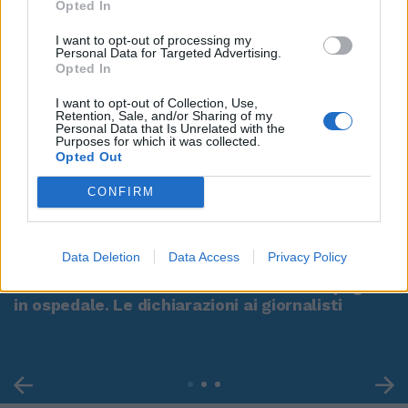
Opted In
I want to opt-out of processing my
Personal Data for Targeted Advertising.
Opted In
I want to opt-out of Collection, Use,
Retention, Sale, and/or Sharing of my
Personal Data that Is Unrelated with the
Purposes for which it was collected.
Opted Out
CONFIRM
00:00
01:16
Data Deletion
Data Access
Privacy Policy
Leonardo Maria Del Vecchio dall'ex compagna
in ospedale. Le dichiarazioni ai giornalisti