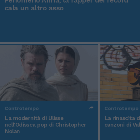
Fenomeno Anna, la rapper dei record
cala un altro asso
Controtempo
Controtempo
La modernità di Ulisse
La rinascita 
nell'Odissea pop di Christopher
canzoni di Va
Nolan