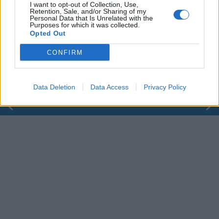
I want to opt-out of Collection, Use,
Retention, Sale, and/or Sharing of my
Personal Data that Is Unrelated with the
Purposes for which it was collected.
00:00
01:16
Opted Out
Leonardo Maria Del Vecchio dall'ex compagna
CONFIRM
in ospedale. Le dichiarazioni ai giornalisti
Data Deletion
Data Access
Privacy Policy