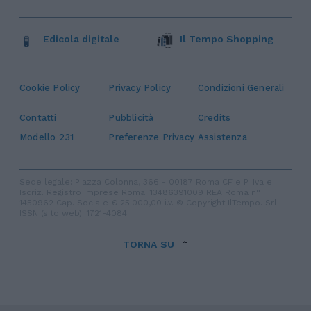
Edicola digitale
Il Tempo Shopping
Cookie Policy
Privacy Policy
Condizioni Generali
Contatti
Pubblicità
Credits
Modello 231
Preferenze Privacy
Assistenza
Sede legale: Piazza Colonna, 366 - 00187 Roma CF e P. Iva e
Iscriz. Registro Imprese Roma: 13486391009 REA Roma n°
1450962 Cap. Sociale € 25.000,00 i.v. © Copyright IlTempo. Srl -
ISSN (sito web): 1721-4084
TORNA SU