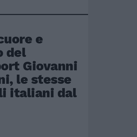
cuore e
o del
ort Giovanni
, le stesse
i italiani dal