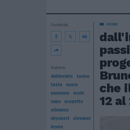
HOME
Condividi:
dall'
passi
prog
Esplora:
Brun
dallinviato
torino
che i
testa
cuore
passione
occhi
12 al
capo
progetto
olimpico
skysport
giovanni
bruno