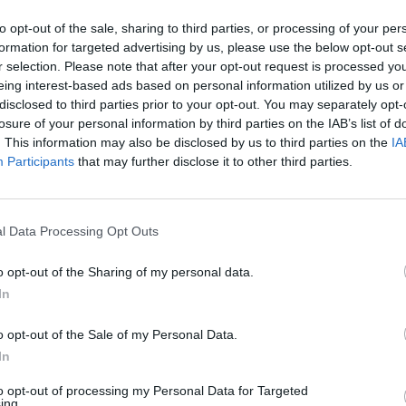
tra cui il «gold allert» per seguire in tempo
In 
to opt-out of the sale, sharing to third parties, or processing of your per
restazione che vale la medaglia e «azzurri
formation for targeted advertising by us, please use the below opt-out s
vedere tutti gli atleti italiani in gara. E poi
r selection. Please note that after your opt-out request is processed y
dentità degli azzurri, una scheda per
eing interest-based ads based on personal information utilized by us or
lle 15 discipline olimpiche con le note
disclosed to third parties prior to your opt-out. You may separately opt-
Rispetto alle prime Olimpiadi che ho
losure of your personal information by third parties on the IAB’s list of
 è totalmente diverso - sottolinea Giovanni
. This information may also be disclosed by us to third parties on the
IA
ai, ogni qual volta si presentava
Participants
that may further disclose it to other third parties.
tà di prendere un evento olimpico, era
ipartire da capo e convincere tutti,
 numeri». Ieri sera è partito il canale
l Data Processing Opt Outs
impia 1, che trasmetterà per due ore al
e di sport, racconti, interviste ai
Le
o opt-out of the Sharing of my personal data.
 del passato. «L'idea nasce sulla falsariga
da
In
ammette il capo progetto - ma è un
Rudy Giuliani a Come States?
Le
Trump, Meloni e la strategia
 allargato che crescerà man mano che ci
o opt-out of the Sale of my Personal Data.
americana
o al 12 febbraio. Spero che la gente possa
In
 di questo canale, l'Olimpiade va
 La squadra di Sky sarà altamente
to opt-out of processing my Personal Data for Targeted
ing.