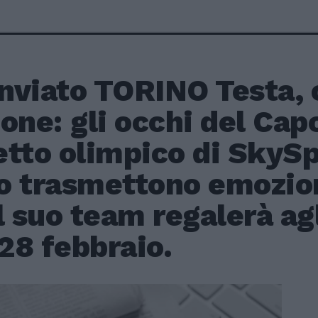
inviato TORINO Testa, 
one: gli occhi del Cap
etto olimpico di SkySp
o trasmettono emozioni
l suo team regalerà agl
 28 febbraio.