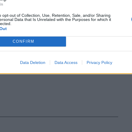
: Alberto Tomba, Gabriella Paruzzi,
In
l Poli e Maurizio Margaglio e Kristian
tti convocati per commentare la prossima
o opt-out of Collection, Use, Retention, Sale, and/or Sharing
ersonal Data that Is Unrelated with the Purposes for which it
anadese. Sim.Pie.
lected.
Out
CONFIRM
Data Deletion
Data Access
Privacy Policy