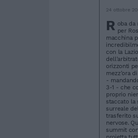
24 ottobre 2
R
oba da 
per Ros
macchina pe
incredibilm
con la Lazio
dell'arbitra
orizzonti p
mezz'ora di 
- mandando
3-1 - che co
proprio nien
staccato la 
surreale de
trasferito s
nervose. Que
summit con 
proietta tut