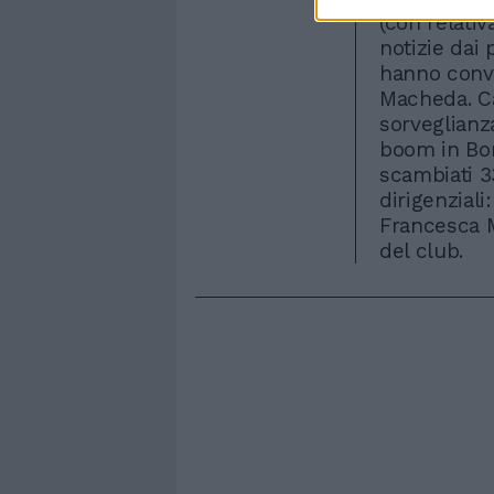
(con relati
notizie dai 
hanno convo
Macheda. Ca
sorveglianza
boom in Bor
scambiati 3
dirigenziali
Francesca M
del club.