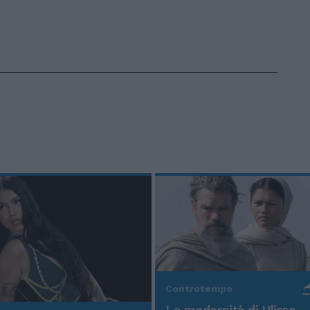
Controtempo
La modernità di Ulisse