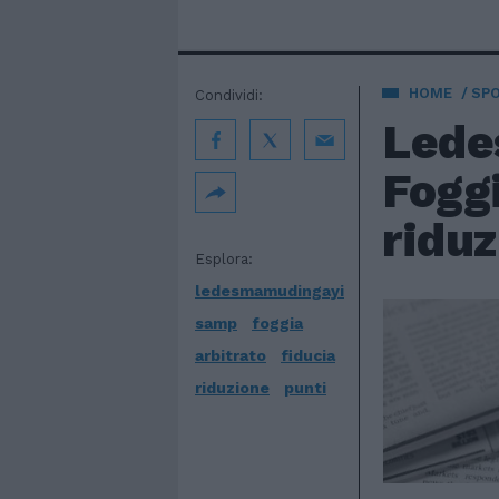
HOME
SP
Condividi:
Lede
Foggi
riduz
Esplora:
ledesmamudingayi
samp
foggia
arbitrato
fiducia
riduzione
punti