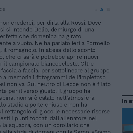
a
a
006
a
non crederci, per dirla alla Rossi. Dove
si si intende Delio, demiurgo di una
rfetta che domenica ha girato
ente a vuoto. Ne ha parlato ieri a Formello
, il romagnolo. In attesa dello sconto
to, che ci sarà e potrebbe aprire nuovi
er il campionato biancoceleste. Oltre
faccia a faccia, per sottolineare al gruppo
 a memoria i fotogrammi dell'impietoso
sì non va. Sul neutro di Lecce non è filato
te per il verso giusto. Il gruppo ha
spina, non si è calato nell'atmosfera
In 
llo stadio a porte chiuse e non ha
ul rettangolo di gioco le necessarie risorse
sti i punti toccati dall'allenatore nel
la squadra, con un corollario che
ti alla sfida di domani con la Samp. «Siamo