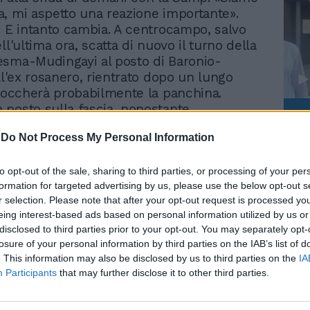
, mi aspetto una reazione importante».
. E intanto cambia. A centrocampo, salvo
ll'ultima ora, scatta di nuovo il turno della
sma-Mudingayi al posto di Baronio-
ll'ex rosanero, rientrato dopo un lungo
 toccherà probabilmente la panchina.
posto sulla fascia, nonostante
Le
 al malleolo riportato ieri in allenamento da
da
-
Do Not Process My Personal Information
un contrasto assolutamente fortuito con
Rudy Giuliani a Come States?
Le
Trump, Meloni e la strategia
 guizzante tornante è out, stamane gli
americana
i del caso. Scaldano i motori Manfredini e
to opt-out of the sale, sharing to third parties, or processing of your per
formation for targeted advertising by us, please use the below opt-out s
pure non è al top. Stesso discorso per
r selection. Please note that after your opt-out request is processed y
 dopo la gara col Catania ha di nuovo
eing interest-based ads based on personal information utilized by us or
oblemi all'adduttore infortunato. Stringerà
disclosed to third parties prior to your opt-out. You may separately opt-
mmaso. In preallarme c'è comunque Tare.
losure of your personal information by third parties on the IAB’s list of
bilico, le sue recenti prestazioni non
. This information may also be disclosed by us to third parties on the
IA
nto ma è probabile che conservi il posto.
Participants
that may further disclose it to other third parties.
è anche l'ipotesi di Siviglia esterno con
ribari centrali con Belleri in sospeso.