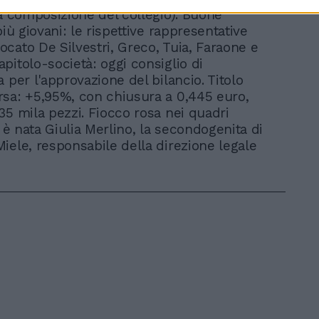
va composizione del collegio). Buone
più giovani: le rispettive rappresentative
cato De Silvestri, Greco, Tuia, Faraone e
pitolo-società: oggi consiglio di
 per l'approvazione del bilancio. Titolo
sa: +5,95%, con chiusura a 0,445 euro,
35 mila pezzi. Fiocco rosa nei quadri
: è nata Giulia Merlino, la secondogenita di
iele, responsabile della direzione legale