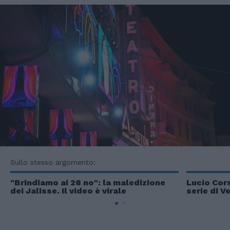
Sullo stesso argomento:
"Brindiamo ai 28 no": la maledizione
Lucio Cors
dei Jalisse. Il video è virale
serie di V