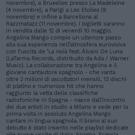
novembre), a Bruxelles presso La Madeleine
(4 novembre), a Parigi a Les Etoiles (9
novembre) e infine a Barcellona al
Razzmatazz (11 novembre). I biglietti saranno
in vendita dalle 12 di venerdì 10 maggio.
Angelina Mango compie un ulteriore passo
alla sua esperienza nell’atmosfera eurovisiva
con l’uscita de ’La noià feat. Álvaro De Luna
(LaTarma Records, distribuito da Ada / Warner
Music). La collaborazione tra Angelina e il
giovane cantautore spagnolo - che vanta
oltre 2 milioni di ascoltatori mensili, 13 dischi
di platino e numerose hit che hanno
raggiunto la vetta delle classifiche
radiofoniche in Spagna - nasce dall’incontro
dei due artisti in studio a Milano e vede per la
prima volta in assoluto Angelina Mango
cantare in lingua spagnola. Il brano al suo
debutto è stato inserito nelle playlist dedicate
alle nuove uscite di Italia, Spagna, Francia,