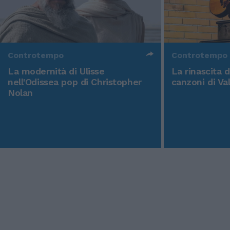
Controtempo
Controtempo
La modernità di Ulisse
La rinascita 
nell'Odissea pop di Christopher
canzoni di Va
Nolan