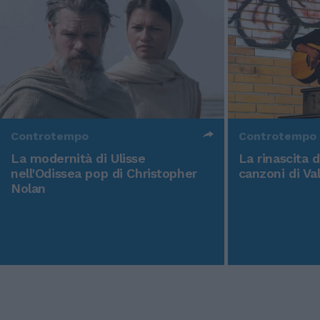
Controtempo
Controtempo
La modernità di Ulisse
La rinascita 
nell'Odissea pop di Christopher
canzoni di Va
Nolan