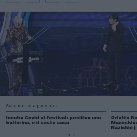
Sullo stesso argomento:
Incubo Covid al festival: positiva una
Orietta Be
ballerina, è il sesto caso
Maneskin:
Naziskin |