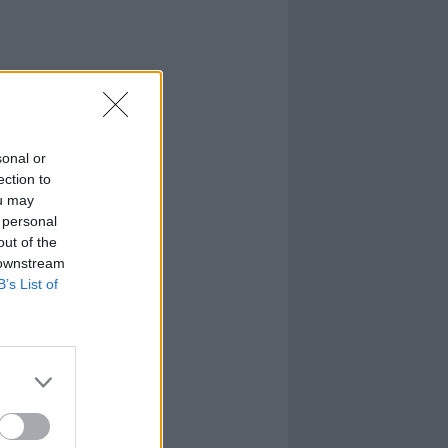
sonal or
ection to
ou may
 personal
out of the
 downstream
B’s List of