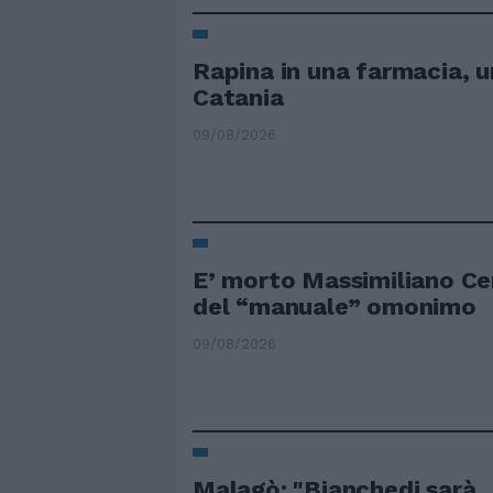
Rapina in una farmacia, u
Catania
09/08/2026
E’ morto Massimiliano Cen
del “manuale” omonimo
09/08/2026
Malagò: "Bianchedi sarà