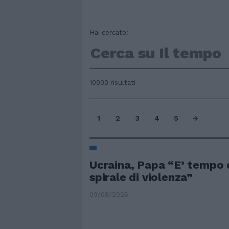
Hai cercato:
10000 risultati
1
2
3
4
5
Ucraina, Papa “E’ tempo 
spirale di violenza”
09/08/2026