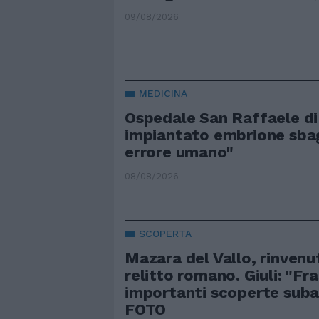
09/08/2026
MEDICINA
Ospedale San Raffaele di
impiantato embrione sbag
errore umano"
08/08/2026
SCOPERTA
Mazara del Vallo, rinvenu
relitto romano. Giuli: "Fra
importanti scoperte suba
FOTO