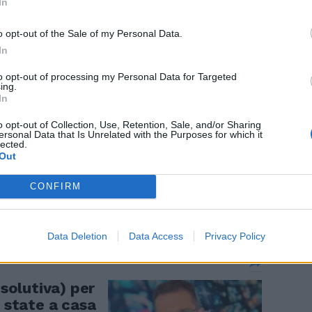
In
sta con gli
o opt-out of the Sale of my Personal Data.
e cita il
In
to opt-out of processing my Personal Data for Targeted
ing.
In
o opt-out of Collection, Use, Retention, Sale, and/or Sharing
ersonal Data that Is Unrelated with the Purposes for which it
lected.
sta da sola a
Out
CONFIRM
Data Deletion
Data Access
Privacy Policy
solutiva) per
 state a casa