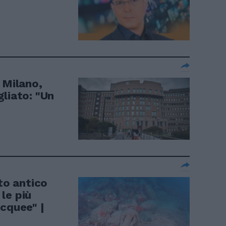
 Milano,
liato: "Un
to antico
 le più
cquee" |