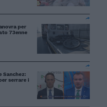
manovra per
tato 73enne
ce Sanchez:
per serrare i