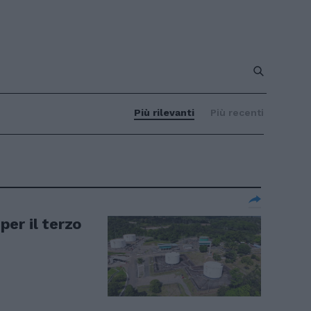
Più rilevanti
Più recenti
per il terzo