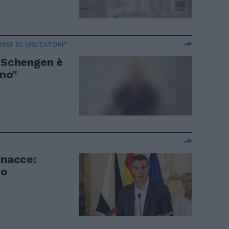
SSI DI VISITATORI"
 Schengen è
ano"
inacce:
 o