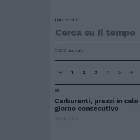
Hai cercato:
10000 risultati
1
2
3
4
5
Carburanti, prezzi in calo 
giorno consecutivo
07/08/2026