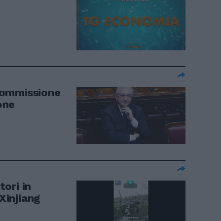
 Commissione
one
tori in
Xinjiang