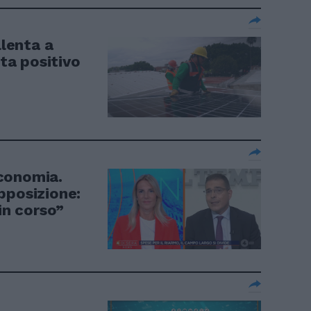
llenta a
sta positivo
economia.
pposizione:
in corso”