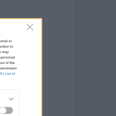
sonal or
ection to
ou may
 personal
out of the
 downstream
B’s List of