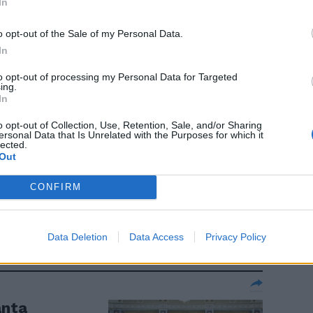
In
 sè: cita
o opt-out of the Sale of my Personal Data.
lancia Report
In
to opt-out of processing my Personal Data for Targeted
ing.
In
o opt-out of Collection, Use, Retention, Sale, and/or Sharing
ersonal Data that Is Unrelated with the Purposes for which it
lected.
Out
ercato dei
ci la carica,
CONFIRM
Data Deletion
Data Access
Privacy Policy
anta