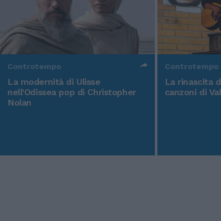
Controtempo
Controtempo
La modernità di Ulisse
La rinascita 
nell'Odissea pop di Christopher
canzoni di Va
Nolan