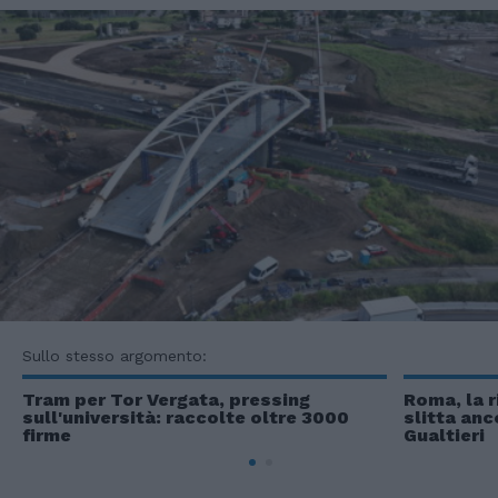
Sullo stesso argomento:
Tram per Tor Vergata, pressing
Roma, la r
sull'università: raccolte oltre 3000
slitta anc
firme
Gualtieri