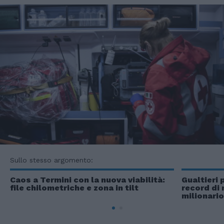
Sullo stesso argomento:
Caos a Termini con la nuova viabilità:
Gualtieri 
file chilometriche e zona in tilt
record di 
milionario