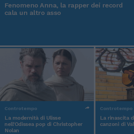
Fenomeno Anna, la rapper dei record
cala un altro asso
Controtempo
Controtempo
La modernità di Ulisse
La rinascita 
nell'Odissea pop di Christopher
canzoni di Va
Nolan