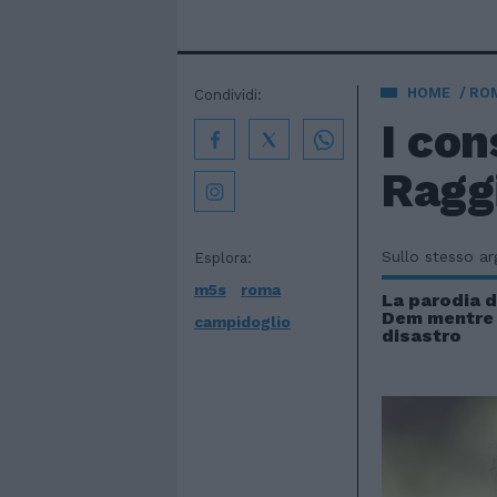
HOME
ROM
Condividi:
I con
Ragg
Sullo stesso a
Esplora:
m5s
roma
La parodia d
Dem mentre l
campidoglio
disastro