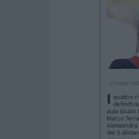
01 luglio 20
I
quattro r
definitiv
aula Giulio 
Marco Terra
Alessandra A
dei 5 distan