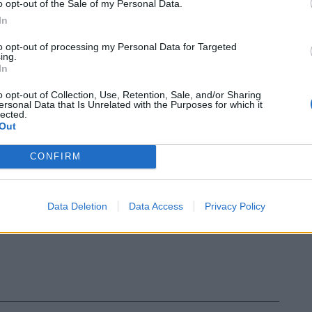
o opt-out of the Sale of my Personal Data.
di Roma Virginia Raggi perde
In
ente la maggioranza in Campidoglio. E'
cata la capigruppo. I 4 ex M5s hanno
to opt-out of processing my Personal Data for Targeted
o la nascita di un nuovo gruppo.
ing.
In
o opt-out of Collection, Use, Retention, Sale, and/or Sharing
ersonal Data that Is Unrelated with the Purposes for which it
lected.
Out
CONFIRM
Data Deletion
Data Access
Privacy Policy