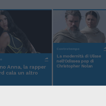
Controtempo
La modernità di Ulisse
po
nell'Odissea pop di
Christopher Nolan
o Anna, la rapper
rd cala un altro