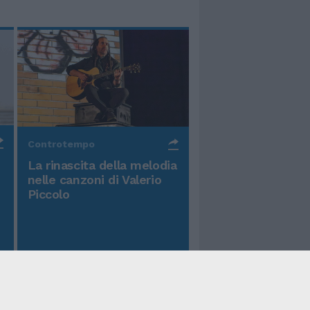
Controtempo
La rinascita della melodia
nelle canzoni di Valerio
Piccolo