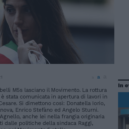
a
a
21
a
In 
ibelli M5s lasciano il Movimento. La rottura
a è stata comunicata in apertura di lavori in
Cesare. Si dimettono così: Donatella Iorio,
nova, Enrico Stefàno ed Angelo Sturni.
gnello, anche lei nella frangia originaria
ti dalle politiche della sindaca Raggi,