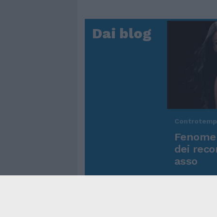
Dai blog
Controtem
Fenomen
dei reco
asso