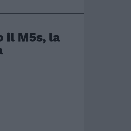
o il M5s, la
a