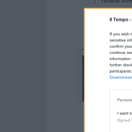
rimane inve
Il Tempo 
If you wish 
sensitive in
confirm you
continue se
information 
further disc
participants
Downstream 
Persona
I want t
Opted 