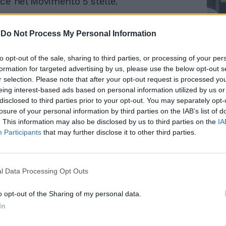
ce nel Movimento 5 stelle.
-
Do Not Process My Personal Information
to opt-out of the sale, sharing to third parties, or processing of your per
Le
formation for targeted advertising by us, please use the below opt-out s
da
r selection. Please note that after your opt-out request is processed y
Rudy Giuliani a Come States?
Le
eing interest-based ads based on personal information utilized by us or
Trump, Meloni e la strategia
La Raggi imita Renzi. Poi
disclosed to third parties prior to your opt-out. You may separately opt-
americana
quella brutta gaffe sulle
losure of your personal information by third parties on the IAB’s list of
buche di Roma
. This information may also be disclosed by us to third parties on the
IA
Participants
that may further disclose it to other third parties.
l Data Processing Opt Outs
o opt-out of the Sharing of my personal data.
In