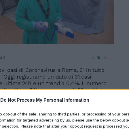
a
a
020
a
ovi casi di Coronavirus a Roma, 31 in tutto
o. "Oggi registriamo un dato di 31 casi
lle ultime 24h e un trend a 0,4%. Il numero
nelle ultime 24h è cresciuto di 36 unità.
e attività per i test sierologici agli
In 
-
Do Not Process My Personal Information
nitari e delle Forze dell'Ordine, l'obiettivo
testare, tracciare e trattare". Così
to opt-out of the sale, sharing to third parties, or processing of your per
 alla Salute de Lazio, Alessio D'Amato che
formation for targeted advertising by us, please use the below opt-out s
he i numeri dei decessi. "Sono stati 7
r selection. Please note that after your opt-out request is processed y