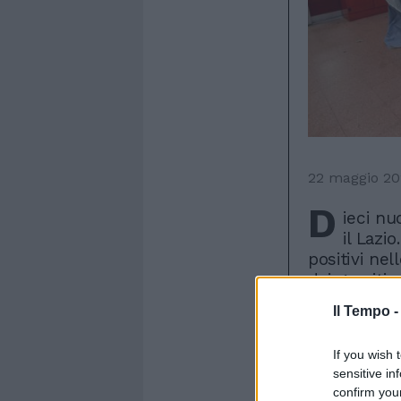
22 maggio 2
D
ieci nu
il Lazi
positivi ne
dei guariti 
Proseguono l
Il Tempo 
operatori sa
è quello di 
If you wish 
l'assessore
sensitive in
ha dato anc
confirm you