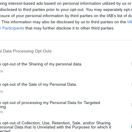
inuano a crescere i guariti che sono
eing interest-based ads based on personal information utilized by us or
.285 totali e i tamponi totali eseguiti sono
disclosed to third parties prior to your opt-out. You may separately opt-
227 mila". Il Report settimanale di
losure of your personal information by third parties on the IAB’s list of
 dell'Istituto Superiore di Sanità (Iss)
. This information may also be disclosed by us to third parties on the
IA
l Lazio un rischio "basso" e indicatori in
Participants
that may further disclose it to other third parties.
to. "E' importante mantenere alto il livello
e e rispettare le disposizioni sulla
sicurezza, l'utilizzo della mascherina e il
Le
l Data Processing Opt Outs
le mani" ha invitato l'assessore alla Salute
da
Rudy Giuliani a Come States?
Amato.
Le
o opt-out of the Sharing of my personal data.
Trump, Meloni e la strategia
In
americana
o opt-out of the Sale of my Personal Data.
In
to opt-out of processing my Personal Data for Targeted
ing.
In
o opt-out of Collection, Use, Retention, Sale, and/or Sharing
ersonal Data that Is Unrelated with the Purposes for which it
lected.