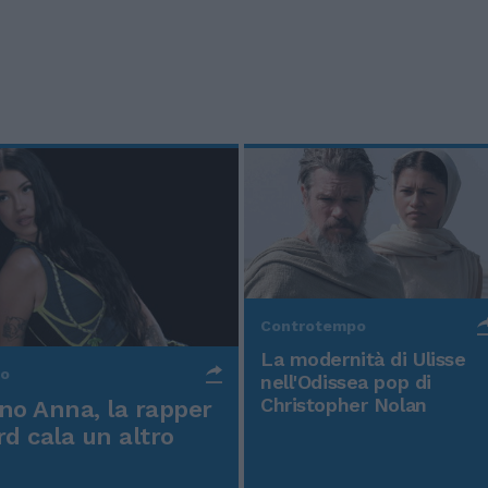
Controtempo
La modernità di Ulisse
po
nell'Odissea pop di
Christopher Nolan
o Anna, la rapper
rd cala un altro