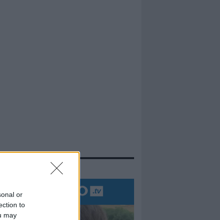
evidenza
sonal or
ection to
ou may