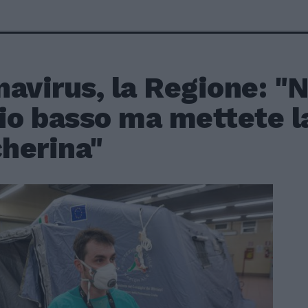
avirus, la Regione: "N
io basso ma mettete l
herina"