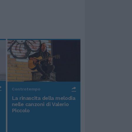
Controtempo
La rinascita della melodia
nelle canzoni di Valerio
Piccolo