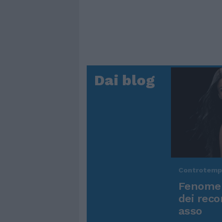
Dai blog
Controtem
Fenomen
dei reco
asso