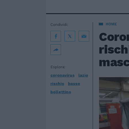
HOME
Condividi:
Coron
risch
masc
Esplora:
coronavirus
lazio
rischio
basso
bollettino