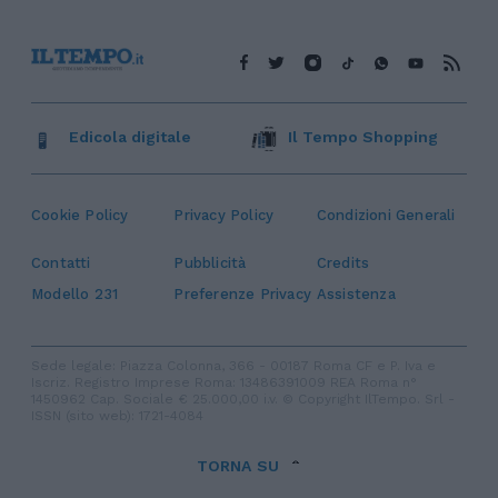
Edicola digitale
Il Tempo Shopping
Cookie Policy
Privacy Policy
Condizioni Generali
Contatti
Pubblicità
Credits
Modello 231
Preferenze Privacy
Assistenza
Sede legale: Piazza Colonna, 366 - 00187 Roma CF e P. Iva e
Iscriz. Registro Imprese Roma: 13486391009 REA Roma n°
1450962 Cap. Sociale € 25.000,00 i.v. © Copyright IlTempo. Srl -
ISSN (sito web): 1721-4084
TORNA SU