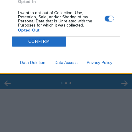
Opted In
I want to opt-out of Collection, Use,
Retention, Sale, and/or Sharing of my
Personal Data that Is Unrelated with the
Purposes for which it was collected.
Opted Out
00:00
01:16
CONFIRM
Leonardo Maria Del Vecchio dall'ex compagna
in ospedale. Le dichiarazioni ai giornalisti
Data Deletion
Data Access
Privacy Policy