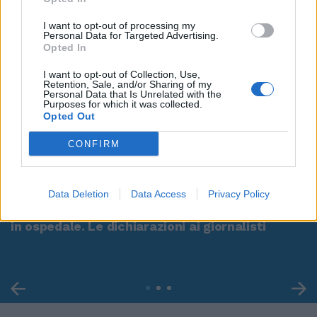
I want to opt-out of processing my
Personal Data for Targeted Advertising.
Opted In
I want to opt-out of Collection, Use,
Retention, Sale, and/or Sharing of my
Personal Data that Is Unrelated with the
Purposes for which it was collected.
Opted Out
CONFIRM
00:00
01:16
Data Deletion
Data Access
Privacy Policy
Leonardo Maria Del Vecchio dall'ex compagna
in ospedale. Le dichiarazioni ai giornalisti