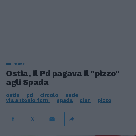
HOME
Ostia, il Pd pagava il "pizzo"
agli Spada
ostia
pd
circolo
sede
via antonio forni
spada
clan
pizzo