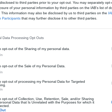
 1 dicembre - scrive - il permesso Ztl e
disclosed to third parties prior to your opt-out. You may separately opt-
a sosta sulle strisce blu dei residenti
losure of your personal information by third parties on the IAB’s list of
. This information may also be disclosed by us to third parties on the
IA
lo online. E con pochi click si potrà
Participants
that may further disclose it to other third parties.
irettamente da casa o in ufficio". Ed è
sta la vera novità. "Attualmente -
Le
leo - la procedura online è possibile ma
da
dini preferiscono ancora recarsi di persona
l Data Processing Opt Outs
Rudy Giuliani a Come States?
Le
lo dell'Agenzia per la Mobilità di Roma
Trump, Meloni e la strategia
esto perché chi esegue la procedura sul
o opt-out of the Sharing of my personal data.
americana
ttendere che il permesso venga spedito
In
ndata, e in genere arriva non prima di
na, mentre presentando la richiesta di
o opt-out of the Sale of my Personal Data.
agliando si riceve 'a vista'. Dal 1 dicembre,
In
o aver immesso i dati online il permesso
to opt-out of processing my Personal Data for Targeted
 via email in Pdf e si potrà quindi
ing.
 casa per essere poi esposto sul
In
ll'auto. Per i cittadini rappresenterà un
o opt-out of Collection, Use, Retention, Sale, and/or Sharing
armio di tempo visto che non sarà più
ersonal Data that Is Unrelated with the Purposes for which it
rrivare all'Eur per il ritiro. Senza
lected.
Out