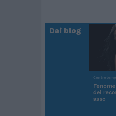
Dai blog
Controtem
Fenomen
dei reco
asso