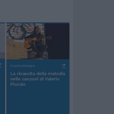
Controtempo
La rinascita della melodia
nelle canzoni di Valerio
Piccolo