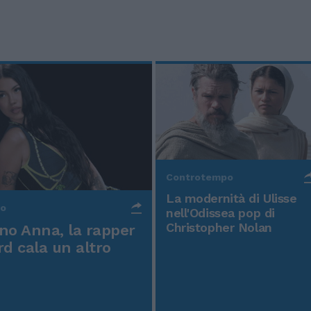
Controtempo
La modernità di Ulisse
po
nell'Odissea pop di
Christopher Nolan
o Anna, la rapper
rd cala un altro