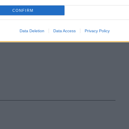
 il fattore ambientale: meno spostamenti
 infatti a meno inquinamento".
CONFIRM
Data Deletion
Data Access
Privacy Policy