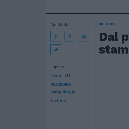
HOME
Condividi:
Dal p
stam
Esplora:
roma
ztl
permesso
campidoglio
traffico