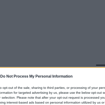
In 
a
a
 2016
a
-
Do Not Process My Personal Information
no in cui Roma è bloccata dallo sciopero
to opt-out of the sale, sharing to third parties, or processing of your per
sporti pubblici, arriva una novità per tutti
formation for targeted advertising by us, please use the below opt-out s
listi della Capitale. Ad annunciarla, su
r selection. Please note that after your opt-out request is processed y
'assessore alla Città in movimento Linda
eing interest-based ads based on personal information utilized by us or