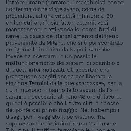
l'errore umano (entrambi i macchinisti hanno
confermato che viaggiavano, come da
procedura, ad una velocità inferiore ai 30
chilometri orari), sia fattori esterni, vedi
manomissioni o atti vandalici come furti di
rame. La causa del deragliamento del treno
proveniente da Milano, che si è poi scontrato
col ìgemello in arrivo da Napoli, sarebbe
invece da ricercarsi in un possibile
malfunzionamento dei sistemi di scambio e
di quelli informatizzati. Gli accertamenti
proseguono spediti anche per liberare la
stazione Termini dalle due «carcasse», per la
cui rimozione – hanno fatto sapere da Fs –
saranno necessarie almeno 48 ore di lavoro,
quindi è possibile che il tutto slitti a ridosso
del ponte del primo maggio. Nel frattempo i
disagi, per i viaggiatori, persistono. Tra
soppressioni e deviazioni verso Ostiense e
Tiburtina, il traffico ferroviario ieri non era