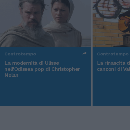
Controtempo
Controtempo
La modernità di Ulisse
La rinascita 
nell'Odissea pop di Christopher
canzoni di Va
Nolan