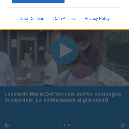
Data Deletion
Data Access
Privacy Policy
00:00
01:16
Leonardo Maria Del Vecchio dall'ex compagna
in ospedale. Le dichiarazioni ai giornalisti