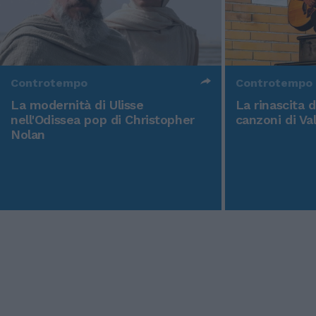
Controtempo
Controtempo
La modernità di Ulisse
La rinascita 
nell'Odissea pop di Christopher
canzoni di Va
Nolan