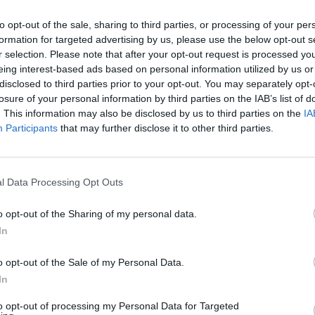
elevisioni. Si vede che ci sono prove certe
to opt-out of the sale, sharing to third parties, or processing of your per
osciamo. Bisognerà aspettare di leggere
formation for targeted advertising by us, please use the below opt-out s
. Nella stessa palazzina del delitto, da
r selection. Please note that after your opt-out request is processed y
ive anche Ralph Palka, attore tedesco che
eing interest-based ads based on personal information utilized by us or
in molte serie televisive e film come Elisa
disclosed to third parties prior to your opt-out. You may separately opt-
sa e Manuale d'amore 3. Palka sta
losure of your personal information by third parties on the IAB’s list of
con le buste della spesa in mano:
. This information may also be disclosed by us to third parties on the
IA
sia il classico fatto di cronaca nera di
Participants
that may further disclose it to other third parties.
cato di risolvere a ogni costo il mistero. Le
Le
embravano decisive. E poi sono passati
da
la maggior parte dei vecchi inquilini se ne
Rudy Giuliani a Come States?
Le
l Data Processing Opt Outs
Trump, Meloni e la strategia
gni volta che esce qualcosa dal processo
americana
parlarne, ma chi abita qui ha dimenticato».
o opt-out of the Sharing of my personal data.
a della palazzina B è ancora quella di
In
acore. Oggi, al suo posto, c'è Silvia, una
a di mezza età. È stanca di ricordare: «È
o opt-out of the Sale of my Personal Data.
cile prendere una posizione». Raffaella,
In
 in un una delle altre palazzine al civico 2
 molto chiare: «È vero che oggi gli
to opt-out of processing my Personal Data for Targeted