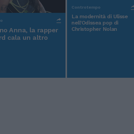
Controtempo
La modernità di Ulisse
po
nell'Odissea pop di
Christopher Nolan
o Anna, la rapper
rd cala un altro