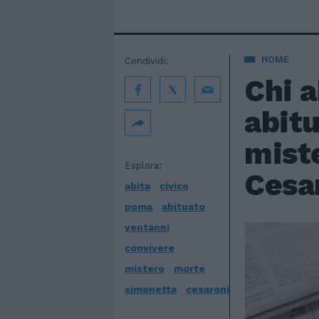
HOME
Condividi:
Chi a
abitu
mist
Esplora:
Cesa
abita
civico
poma
abituato
ventanni
convivere
mistero
morte
simonetta
cesaroni