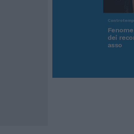
Controtem
Fenomen
dei reco
asso