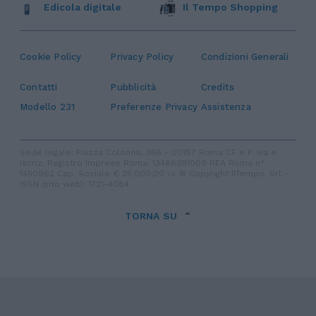
Edicola digitale
Il Tempo Shopping
Cookie Policy
Privacy Policy
Condizioni Generali
Contatti
Pubblicità
Credits
Modello 231
Preferenze Privacy
Assistenza
Sede legale: Piazza Colonna, 366 - 00187 Roma CF e P. Iva e
Iscriz. Registro Imprese Roma: 13486391009 REA Roma n°
1450962 Cap. Sociale € 25.000,00 i.v. © Copyright IlTempo. Srl -
ISSN (sito web): 1721-4084
TORNA SU