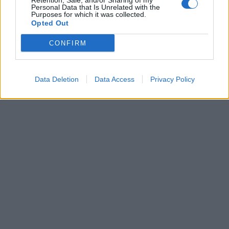
Retention, Sale, and/or Sharing of my
00:00
01:16
Personal Data that Is Unrelated with the
Purposes for which it was collected.
Opted Out
Leonardo Maria Del Vecchio dall'ex compagna
in ospedale. Le dichiarazioni ai giornalisti
CONFIRM
Data Deletion
Data Access
Privacy Policy