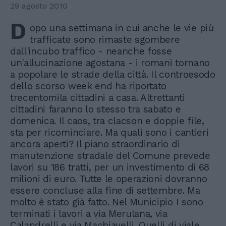
29 agosto 2010
D
opo una settimana in cui anche le vie più
trafficate sono rimaste sgombere
dall'incubo traffico - neanche fosse
un'allucinazione agostana - i romani tornano
a popolare le strade della città. Il controesodo
dello scorso week end ha riportato
trecentomila cittadini a casa. Altrettanti
cittadini faranno lo stesso tra sabato e
domenica. Il caos, tra clacson e doppie file,
sta per ricominciare. Ma quali sono i cantieri
ancora aperti? Il piano straordinario di
manutenzione stradale del Comune prevede
lavori su 186 tratti, per un investimento di 68
milioni di euro. Tutte le operazioni dovranno
essere concluse alla fine di settembre. Ma
molto è stato già fatto. Nel Municipio I sono
terminati i lavori a via Merulana, via
Calandrelli e via Machiavelli. Quelli di viale