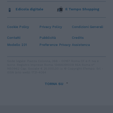
Edicola digitale
Il Tempo Shopping
Cookie Policy
Privacy Policy
Condizioni Generali
Contatti
Pubblicità
Credits
Modello 231
Preferenze Privacy
Assistenza
Sede legale: Piazza Colonna, 366 - 00187 Roma CF e P. Iva e
Iscriz. Registro Imprese Roma: 13486391009 REA Roma n°
1450962 Cap. Sociale € 25.000,00 i.v. © Copyright IlTempo. Srl -
ISSN (sito web): 1721-4084
TORNA SU