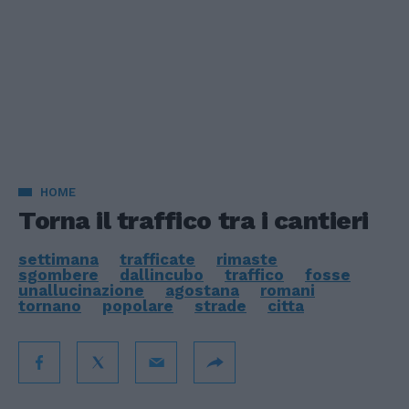
HOME
Torna il traffico tra i cantieri
settimana
trafficate
rimaste
sgombere
dallincubo
traffico
fosse
unallucinazione
agostana
romani
tornano
popolare
strade
citta