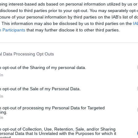
eing interest-based ads based on personal information utilized by us or
vero poco più di tre anni da una data
disclosed to third parties prior to your opt-out. You may separately opt-
«I lavori sono cominciati - ha risposto al
losure of your personal information by third parties on the IAB’s list of
sindaco di Ariccia Emilio Cianfanelli – in
. This information may also be disclosed by us to third parties on the
IA
Le
nto, stanno facendo gli scavi
Participants
that may further disclose it to other third parties.
da
 e la ricerca di ordigni bellici, poi, si
Rudy Giuliani a Come States?
Le
on le fondamenta». Pur tuttavia la strada
Trump, Meloni e la strategia
, via Nettunense al km 1000 dove sono
americana
l Data Processing Opt Outs
 ettari di terreno, giustificazione del
o da parte del centrosinistra, nel 2005,
o opt-out of the Sharing of my personal data.
 realizzazione del primo progetto dell'allora
In
dei Castelli, presentato dal centrodestra
nta regionale Storace, arrivato
o opt-out of the Sale of my Personal Data.
azione della gara d'appalto. Il vecchio
In
evedeva un ospedale su cinque ettari e
to realizzato in project financing, con
to opt-out of processing my Personal Data for Targeted
i 360 posti letto pubblici. Il progetto del
ing.
In
ale dei Castelli, invece, contempla una
 20 ettari di terreno, di cui 15 ceduti alla
o opt-out of Collection, Use, Retention, Sale, and/or Sharing
la costruzione e gli altri 5 destinati al
ersonal Data that Is Unrelated with the Purposes for which it
lected.