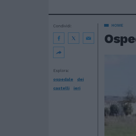
HOME
Condividi:
Osped
Esplora:
ospedale
dei
castelli
ieri