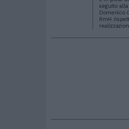
seguito all
Domenico Gr
RmH rispetto
realizzazion