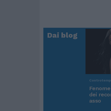
Dai blog
Controtem
Fenomen
dei reco
asso