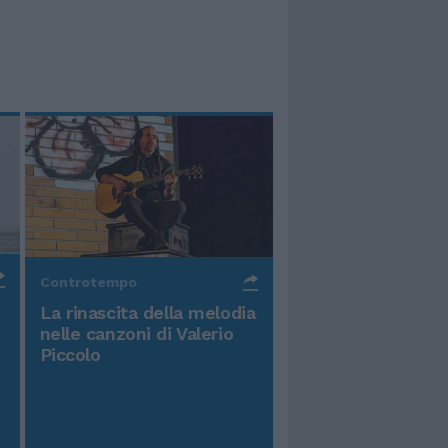
Controtempo
La rinascita della melodia
nelle canzoni di Valerio
Piccolo