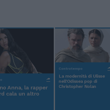
Controtempo
La modernità di Ulisse
po
nell'Odissea pop di
Christopher Nolan
o Anna, la rapper
rd cala un altro