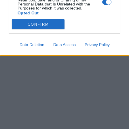
Retention, Sale, and/or Sharing of my
00:00
01:16
Personal Data that Is Unrelated with the
Purposes for which it was collected.
Opted Out
Leonardo Maria Del Vecchio dall'ex compagna
in ospedale. Le dichiarazioni ai giornalisti
CONFIRM
Data Deletion
Data Access
Privacy Policy