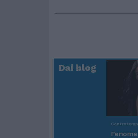
Dai blog
Controtem
Fenomen