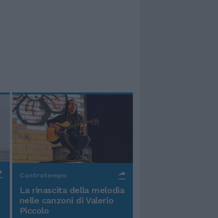
Controtempo
La rinascita della melodia
nelle canzoni di Valerio
Piccolo