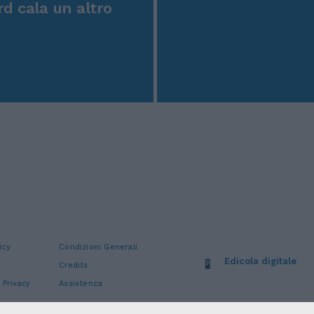
rd cala un altro
icy
Condizioni Generali
Edicola digitale
Credits
 Privacy
Assistenza