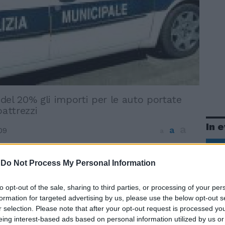
del 20% gli importi per le auto portate
oattrezzi
In 
a
a
09
a
n arrivo per gli automobilisti indisciplinati.
-
Do Not Process My Personal Information
 delibera di pochi giorni fa, la giunta
 stabilito il ritocco delle tariffe per le
i veicoli in sosta di intralcio. Un aumento
to opt-out of the sale, sharing to third parties, or processing of your per
ggiornamento Istat (del 21,83%) al quale si
formation for targeted advertising by us, please use the below opt-out s
r selection. Please note that after your opt-out request is processed y
 ulteriore ritocco del 20% «in ragione del
eing interest-based ads based on personal information utilized by us or
ionamento dell'attività di rimozione dalle