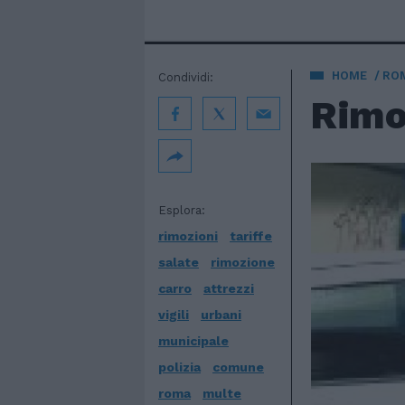
HOME
ROM
Condividi:
Rimoz
Esplora:
rimozioni
tariffe
salate
rimozione
carro
attrezzi
vigili
urbani
municipale
polizia
comune
roma
multe