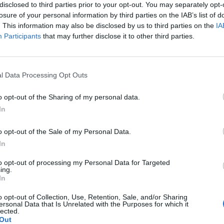
disclosed to third parties prior to your opt-out. You may separately opt-
azioni temporali e ambientali, dalla
losure of your personal information by third parties on the IAB’s list of
raffico, dalla dislocazione dei depositi», si
. This information may also be disclosed by us to third parties on the
IA
rovvedimento. Tradotto, l'aumento si
Participants
that may further disclose it to other third parties.
Le
intorno ai 20 euro. Impossibile infatti un
da
iso, considerato che la tariffa per la
Rudy Giuliani a Come States?
Le
ei veicoli si compone anche della
Trump, Meloni e la strategia
l Data Processing Opt Outs
ilometrica dal luogo della rimozione a uno
americana
 depositi capitolini. Ecco, comunque i
o opt-out of the Sharing of my personal data.
i: per i veicoli fino a 1,5 tonnellate il
In
hiamata passa da 10,33 euro a 15,10 euro;
azioni connesse a carico e scarico merci si
o opt-out of the Sale of my Personal Data.
,49 a 22,64 euro, mentre l'indennità
In
a passa da 2,22 a 3,25 euro. Per la custodia
 si pagheranno 6,71 euro. Stessi aumenti
to opt-out of processing my Personal Data for Targeted
i da 1,5 a 3,5 tonnellate: diritto di chiamata
ing.
In
91 euro a 18,87 euro; operazioni di carico e
veicolo da 25,83 a 37,75 euro; indennità
o opt-out of Collection, Use, Retention, Sale, and/or Sharing
 da 2,58 a 3,77. Alle nuove tariffe andrà
ersonal Data that Is Unrelated with the Purposes for which it
lected.
 l'Iva. L'entrata prevista con le nuove
Out