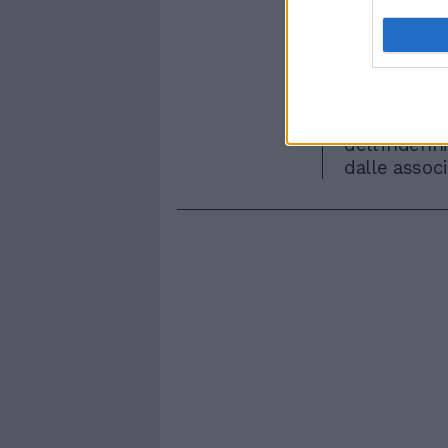
tariffe è pa
cifra insomm
del bando d
settore, que
polemiche. T
depositi in 
dell'indenn
dalle assoc