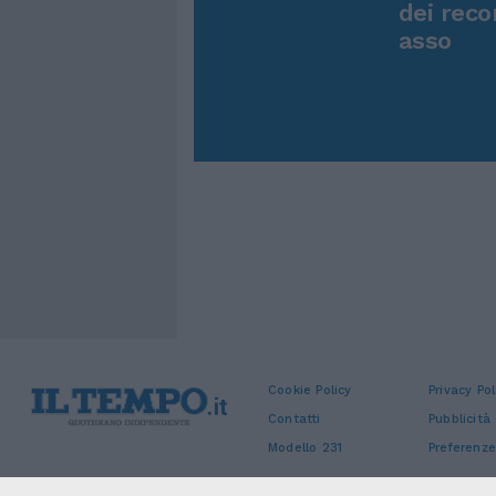
dei reco
asso
Cookie Policy
Privacy Pol
Contatti
Pubblicità
Modello 231
Preferenze