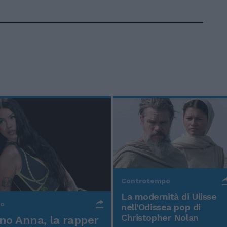
Controtempo
La modernità di Ulisse
po
nell'Odissea pop di
Christopher Nolan
o Anna, la rapper