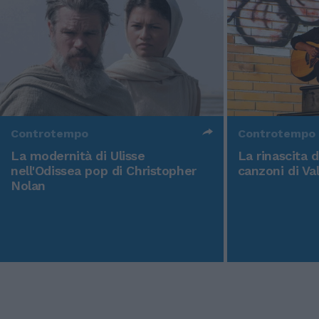
Controtempo
Controtempo
La modernità di Ulisse
La rinascita 
nell'Odissea pop di Christopher
canzoni di Va
Nolan