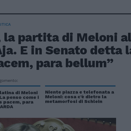
ITICA
 la partita di Meloni a
Aja. E in Senato detta l
pacem, para bellum”
rgomento:
Niente piazza e telefonata a
latina di Meloni
Meloni: cosa c'è dietro la
"La penso come i
metamorfosi di Schlein
is pacem, para
UARDA