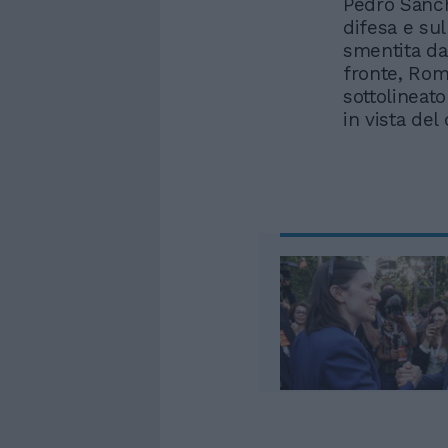
Pedro Sánch
difesa e su
smentita da
fronte, Rom
sottolineat
in vista de