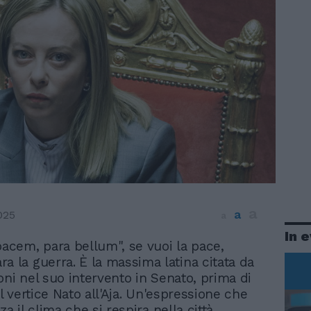
a
a
025
a
In 
 pacem, para bellum", se vuoi la pace,
ra la guerra. È la massima latina citata da
oni nel suo intervento in Senato, prima di
il vertice Nato all'Aja. Un'espressione che
za il clima che si respira nella città