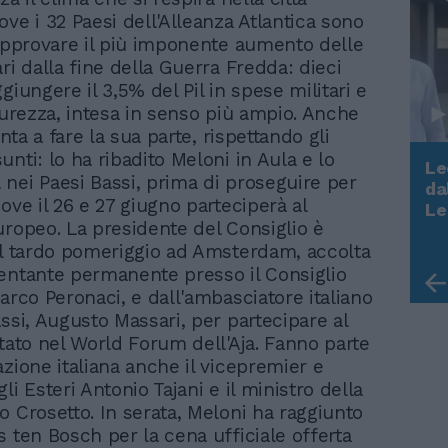
ve i 32 Paesi dell'Alleanza Atlantica sono
 approvare il più imponente aumento delle
ri dalla fine della Guerra Fredda: dieci
giungere il 3,5% del Pil in spese militari e
icurezza, intesa in senso più ampio. Anche
ronta a fare la sua parte, rispettando gli
nti: lo ha ribadito Meloni in Aula e lo
Le
nei Paesi Bassi, prima di proseguire per
da
Rudy Giuliani a Come States?
ove il 26 e 27 giugno parteciperà al
Le
Trump, Meloni e la strategia
uropeo. La presidente del Consiglio è
americana
el tardo pomeriggio ad Amsterdam, accolta
entante permanente presso il Consiglio
arco Peronaci, e dall'ambasciatore italiano
assi, Augusto Massari, per partecipare al
itato nel World Forum dell'Aja. Fanno parte
azione italiana anche il vicepremier e
li Esteri Antonio Tajani e il ministro della
o Crosetto. In serata, Meloni ha raggiunto
s ten Bosch per la cena ufficiale offerta