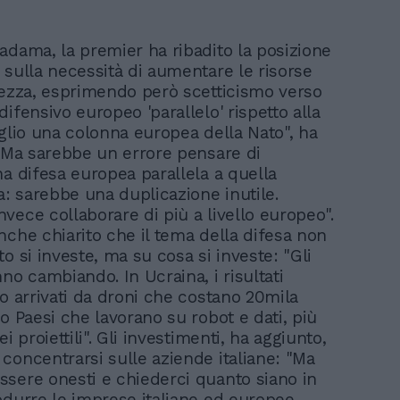
adama, la premier ha ribadito la posizione
 sulla necessità di aumentare le risorse
rezza, esprimendo però scetticismo verso
ifensivo europeo 'parallelo' rispetto alla
oglio una colonna europea della Nato", ha
 "Ma sarebbe un errore pensare di
na difesa europea parallela a quella
a: sarebbe una duplicazione inutile.
vece collaborare di più a livello europeo".
nche chiarito che il tema della difesa non
o si investe, ma su cosa si investe: "Gli
no cambiando. In Ucraina, i risultati
no arrivati da droni che costano 20mila
o Paesi che lavorano su robot e dati, più
ei proiettili". Gli investimenti, ha aggiunto,
concentrarsi sulle aziende italiane: "Ma
sere onesti e chiederci quanto siano in
odurre le imprese italiane ed europee.