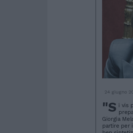
24 giugno 2
"S
i vis
prepa
Giorgia Mel
partire per 
ben sintetiz