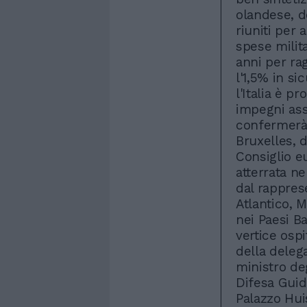
olandese, do
riuniti per
spese milita
anni per rag
l'1,5% in s
l'Italia è p
impegni assu
confermerà 
Bruxelles, d
Consiglio e
atterrata n
dal rappres
Atlantico, M
nei Paesi B
vertice osp
della deleg
ministro deg
Difesa Guid
Palazzo Hui