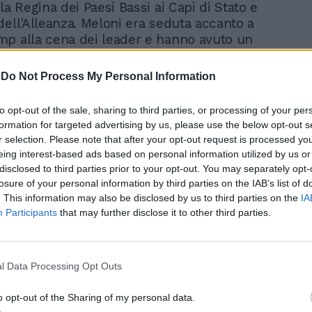
la Regina dei Paesi Bassi ai Capi di Stato e
dell'Alleanza. Meloni era seduta accanto a
p alla cena dei leader e hanno avuto un
quio che ha consentito di discutere dei
ossier internazionali, a partire dai recenti
-
Do Not Process My Personal Information
 Medio Oriente.
to opt-out of the sale, sharing to third parties, or processing of your per
formation for targeted advertising by us, please use the below opt-out s
r selection. Please note that after your opt-out request is processed y
eing interest-based ads based on personal information utilized by us or
disclosed to third parties prior to your opt-out. You may separately opt-
losure of your personal information by third parties on the IAB’s list of
Video su questo argomento
. This information may also be disclosed by us to third parties on the
IA
Citazione latina di Meloni
Participants
that may further disclose it to other third parties.
sul riarmo: "La penso
come i romani. Si vis
pacem, para bellum" |
GUARDA
l Data Processing Opt Outs
o opt-out of the Sharing of my personal data.