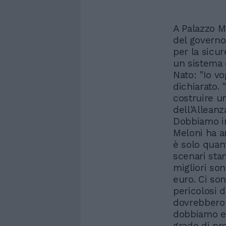
A Palazzo M
del governo
per la sicu
un sistema d
Nato: "Io v
dichiarato.
costruire u
dell'Alleanz
Dobbiamo in
Meloni ha a
è solo quant
scenari stan
migliori so
euro. Ci son
pericolosi d
dovrebbero 
dobbiamo es
grado di pr