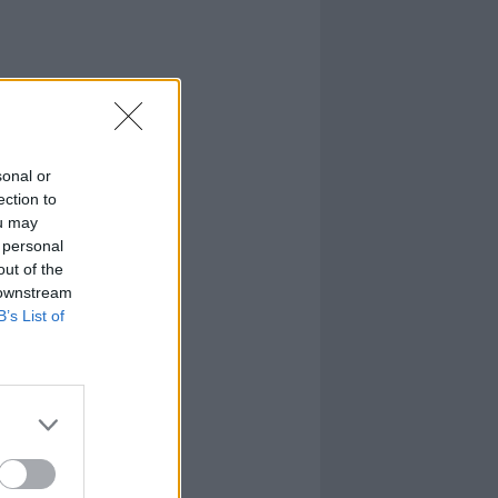
sonal or
ection to
ou may
 personal
out of the
 downstream
B’s List of