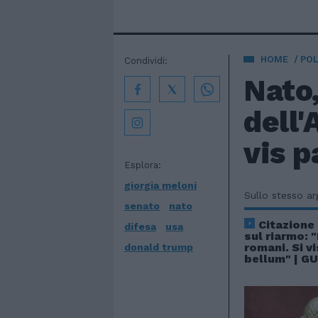
HOME
POL
Condividi:
Nato,
dell'
vis 
Esplora:
giorgia meloni
Sullo stesso a
senato
nato
Citazione 
difesa
usa
sul riarmo: 
romani. Si v
donald trump
bellum" | G