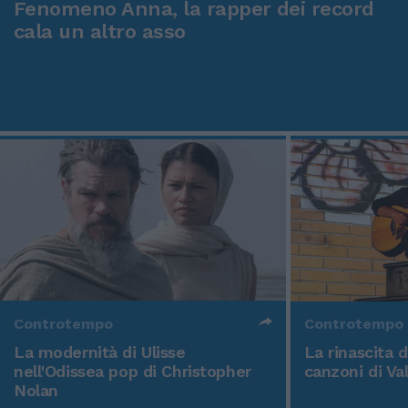
Fenomeno Anna, la rapper dei record
cala un altro asso
Controtempo
Controtempo
La modernità di Ulisse
La rinascita 
nell'Odissea pop di Christopher
canzoni di Va
Nolan