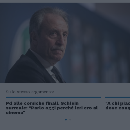
Sullo stesso argomento:
Pd alle comiche finali. Schlein
"A chi pia
surreale: "Parlo oggi perché ieri ero al
dove conqu
cinema"