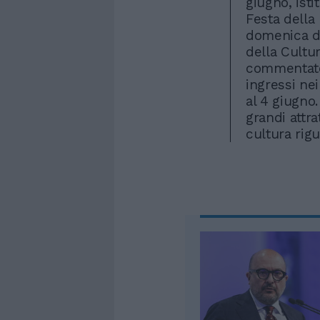
giugno, isti
Festa della 
domenica de
della Cultu
commentato 
ingressi nei
al 4 giugno
grandi attrat
cultura rigu