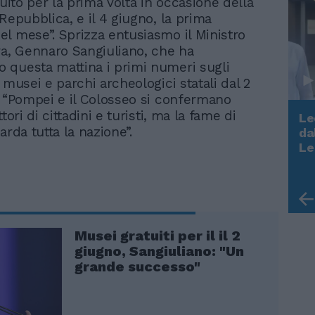
tuito per la prima volta in occasione della
Repubblica, e il 4 giugno, la prima
l mese”. Sprizza entusiasmo il Ministro
ra, Gennaro Sangiuliano, che ha
questa mattina i primi numeri sugli
 musei e parchi archeologici statali dal 2
. “Pompei e il Colosseo si confermano
tori di cittadini e turisti, ma la fame di
Le
arda tutta la nazione”.
da
Rudy Giuliani a Come States?
Le
Trump, Meloni e la strategia
americana
Musei gratuiti per il il 2
giugno, Sangiuliano: "Un
grande successo"