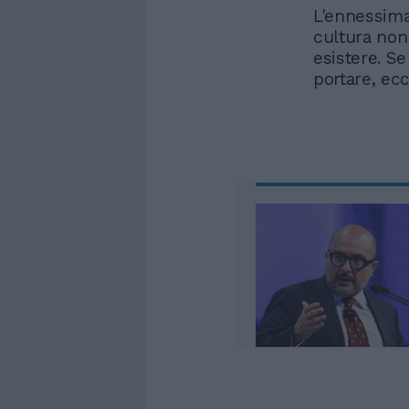
L'ennessima
cultura non
esistere. S
portare, ec