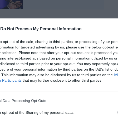
-
Do Not Process My Personal Information
nco dei trenta siti più visitati, come
to opt-out of the sale, sharing to third parties, or processing of your per
uesta mattina dall'agenzia di stampa Ansa.
formation for targeted advertising by us, please use the below opt-out s
r selection. Please note that after your opt-out request is processed y
ologico di Pompei - Area archeologica di
eing interest-based ads based on personal information utilized by us or
4; Parco archeologico del Colosseo -
disclosed to third parties prior to your opt-out. You may separately opt-
losure of your personal information by third parties on the IAB’s list of
nfiteatro Flavio 58500; Reggia di Caserta
. This information may also be disclosed by us to third parties on the
IA
rie degli Uffizi - Gli Uffizi 30990; Parco
Participants
that may further disclose it to other third parties.
o del Colosseo - Foro Romano e Palatino
eria dell'Accademia di Firenze 24653;
'Elmo e Museo del Novecento a Napoli
o nazionale di Castel Sant'Angelo e
l Data Processing Opt Outs
Borgo 19469; Gallerie degli Uffizi - Palazzo
 Villae - Villa d'Este 15684; Musei Reali di
o opt-out of the Sharing of my personal data.