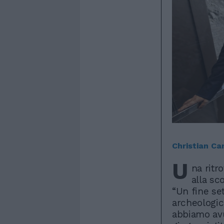
Christian Ca
U
na ritro
alla sc
“Un fine se
archeologici
abbiamo avu