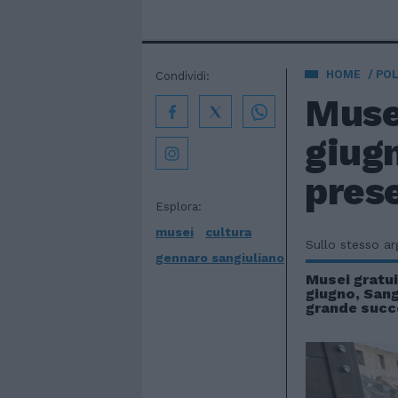
HOME
POL
Condividi:
Musei
giugn
pres
Esplora:
musei
cultura
Sullo stesso a
gennaro sangiuliano
Musei gratuiti
giugno, Sang
grande succ