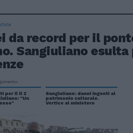
ITICA
 da record per il pont
o. Sangiuliano esulta 
enze
rgomento:
 per il il 2
Sangiuliano: danni ingenti al
iuliano: "Un
patrimonio culturale.
esso"
Vertice al ministero