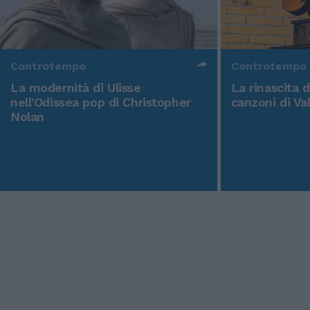
Controtempo
Controtempo
La modernità di Ulisse
La rinascita 
nell'Odissea pop di Christopher
canzoni di Va
Nolan