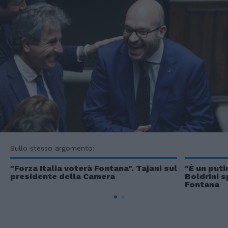
Sullo stesso argomento:
"Forza Italia voterà Fontana". Tajani sul
"È un putin
presidente della Camera
Boldrini s
Fontana