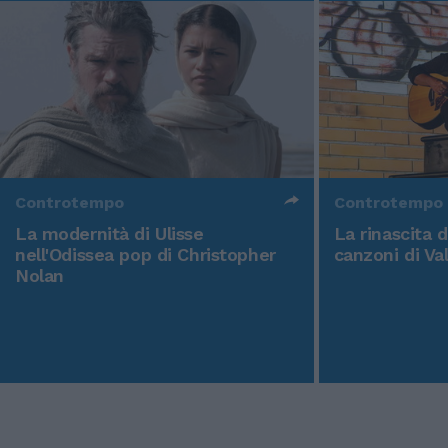
Controtempo
Controtempo
La modernità di Ulisse
La rinascita 
nell'Odissea pop di Christopher
canzoni di Va
Nolan