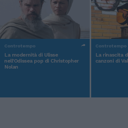
Controtempo
Controtempo
La modernità di Ulisse
La rinascita 
nell'Odissea pop di Christopher
canzoni di Va
Nolan