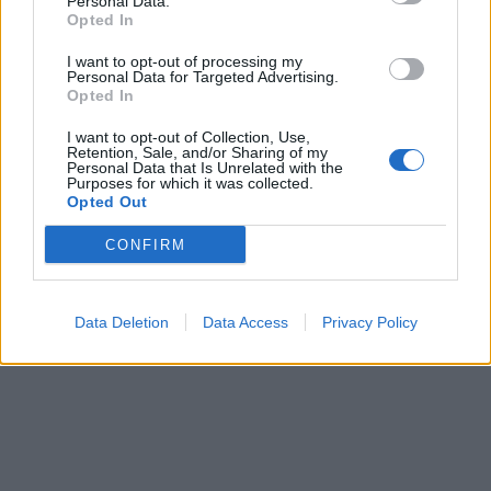
Personal Data.
risultato di tanti sacrifici e impone ancora
Opted In
attenzione. Se a dicembre i comportamenti
I want to opt-out of processing my
non saranno rigorosi - avverte Boccia - il
Personal Data for Targeted Advertising.
rischio di una terza ondata è abbastanza
Opted In
certo".
I want to opt-out of Collection, Use,
Retention, Sale, and/or Sharing of my
Personal Data that Is Unrelated with the
Purposes for which it was collected.
Opted Out
CONFIRM
Data Deletion
Data Access
Privacy Policy