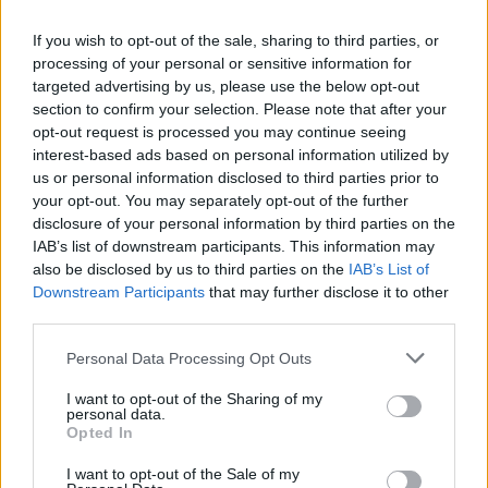
If you wish to opt-out of the sale, sharing to third parties, or
processing of your personal or sensitive information for
targeted advertising by us, please use the below opt-out
section to confirm your selection. Please note that after your
"Questo governo vada a casa".
Matteo Salvini: il
opt-out request is processed you may continue seeing
centrodestra potrebbe
interest-based ads based on personal information utilized by
accompagnare il Paese al
us or personal information disclosed to third parties prior to
voto
your opt-out. You may separately opt-out of the further
disclosure of your personal information by third parties on the
IAB’s list of downstream participants. This information may
also be disclosed by us to third parties on the
IAB’s List of
C’è poi una via più semplice, che secondo
Downstream Participants
that may further disclose it to other
alcuni resta percorribile: i "piccoli"
third parties.
spostamenti tra "Comuni limitrofi"
potrebbero essere consentiti anche
Personal Data Processing Opt Outs
attraverso le ’
faq
’ alle quali starebbe
I want to opt-out of the Sharing of my
lavorando il
Viminale
. Resta il niet di Pd e Leu
personal data.
sugli spostamenti più lunghi e su possibili
Opted In
rompete le righe. "Ci sono 5 regioni a rischio
I want to opt-out of the Sale of my
alto, il giallo ora è il colore prevalente ma è il