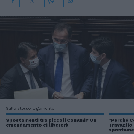
Sullo stesso argomento:
Spostamenti tra piccoli Comuni? Un
"Perché C
emendamento ci libererà
Travaglio 
spostame