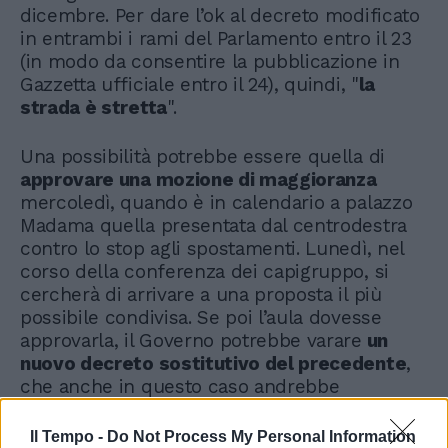
dicembre. Per dare l’ok al decreto modificato
in entrambi i rami del Parlamento entro il 23
(in modo da consentire la pubblicazione in
Gazzetta ufficiale entro il 24), quindi, "
la
strada è stretta
".
Una possibilità potrebbe essere quella di
approvare una mozione di maggioranza
mercoledì, quando è in calendario a palazzo
Madama quella presentata dal centrodestra
contro lo stop agli spostamenti. Lunedì, nel
corso della conferenza dei capigruppo, si
cercherà di arrivare a una proposta il più
possibile condivisa. Se poi l’aula dovesse
approvarla, il Governo potrebbe varare
un
nuovo decreto sostitutivo del precedente
,
che anche in questo caso andrebbe
approvato entro il 23 dicembre.
Il Tempo -
Do Not Process My Personal Information