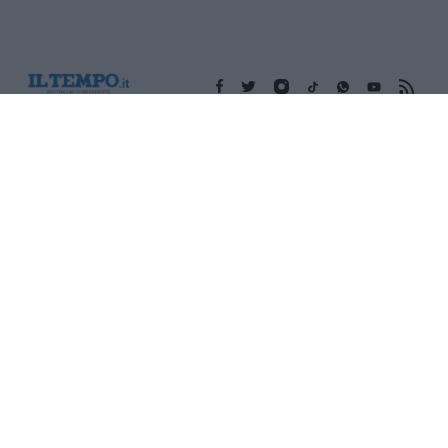
Edicola digitale
Il Tempo Shopping
Cookie Policy
Privacy Policy
Condizioni Generali
Contatti
Pubblicità
Credits
Modello 231
Preferenze Privacy
Assistenza
Sede legale: Piazza Colonna, 366 - 00187 Roma CF e P. Iva e
Iscriz. Registro Imprese Roma: 13486391009 REA Roma n°
1450962 Cap. Sociale € 25.000,00 i.v. © Copyright IlTempo. Srl -
ISSN (sito web): 1721-4084