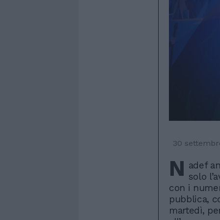
30 settembr
N
adef an
solo l’
con i numer
pubblica, c
martedì, pe