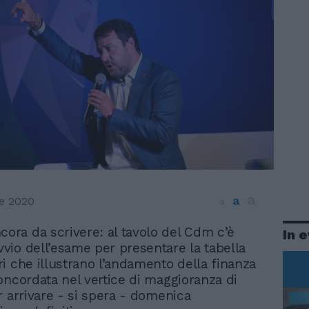
a
a
e 2020
a
cora da scrivere: al tavolo del Cdm c’è
In 
avvio dell’esame per presentare la tabella
i che illustrano l’andamento della finanza
oncordata nel vertice di maggioranza di
r arrivare - si spera - domenica