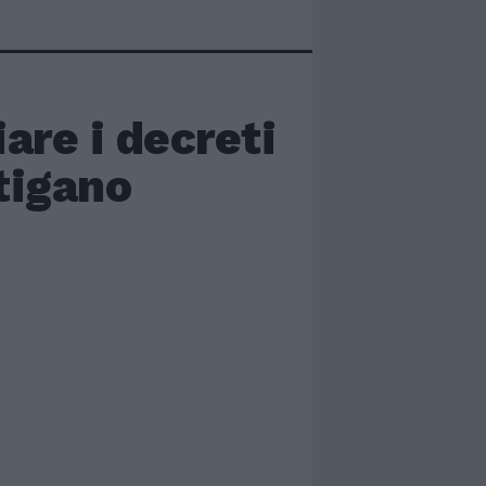
re i decreti
itigano