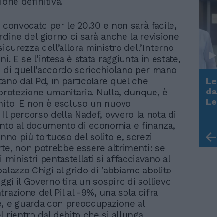
ione definitiva.
 convocato per le 20.30 e non sarà facile,
rdine del giorno ci sarà anche la revisione
sicurezza dell’allora ministro dell’Interno
ni. E se l’intesa è stata raggiunta in estate,
i di quell’accordo scricchiolano per mano
ano dal Pd, in particolare quel che
Le
da
 protezione umanitaria. Nulla, dunque, è
Rudy Giuliani a Come States?
Le
nito. E non è escluso un nuovo
Trump, Meloni e la strategia
 Il percorso della Nadef, ovvero la nota di
americana
to al documento di economia e finanza,
anno più tortuoso del solito e, screzi
arte, non potrebbe essere altrimenti: se
i ministri pentastellati si affacciavano al
alazzo Chigi al grido di ’abbiamo abolito
oggi il Governo tira un sospiro di sollievo
razione del Pil al -9%, una sola cifra
, e guarda con preoccupazione al
 rientro dal debito che si allunga