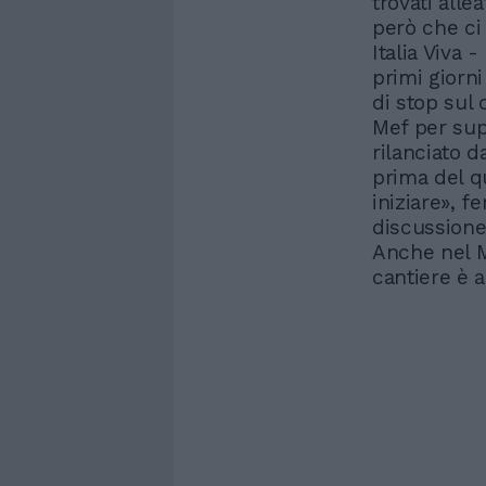
trovati alle
però che ci
Italia Viva 
primi giorni
di stop sul
Mef per supe
rilanciato 
prima del q
iniziare», 
discussione
Anche nel M5
cantiere è a