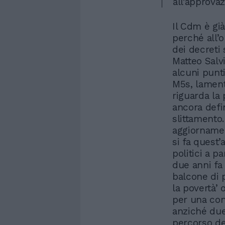
all’approvaz
Il Cdm è già
perché all’o
dei decreti 
Matteo Salvi
alcuni punt
M5s, lament
riguarda la
ancora defi
slittamento.
aggiornamen
si fa quest’
politici a p
due anni fa 
balcone di p
la povertà’ 
per una cont
anziché due
percorso del