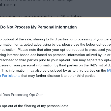
olmente.
cornice, e per riempirla - il 15 ottobre
entare il progetto di bilancio, il 30 la
-
Do Not Process My Personal Information
 e propria - alla luce del lavoro sul Pnrr
ire cosa fare con i soldi del Recovery, che
riverebbero a metà 2021,e se usare o
to opt-out of the sale, sharing to third parties, or processing of your per
formation for targeted advertising by us, please use the below opt-out s
ve linee di credito Mes. Stando alla
r selection. Please note that after your opt-out request is processed y
lla Nadef, il rapporto Deficit/Pil è stimato
eing interest-based ads based on personal information utilized by us or
l 2020 ma scenderà al 7% programmatico
disclosed to third parties prior to your opt-out. You may separately opt-
 un’espansione di 1,3 punti rispetto al
losure of your personal information by third parties on the IAB’s list of
, poi al 4,7% programmatico nel 2022, al
. This information may also be disclosed by us to third parties on the
IA
atico nel 2023. Il Pil è atteso al -9% nel
Participants
that may further disclose it to other third parties.
n rimbalzo al +6% nel 2021. Il rapporto
 stimato al 158% nel 2020, in discesa già
er il prossimo triennio. Calcolatrice alla
l Data Processing Opt Outs
’anno venturo il Governo prevede una
21-22 miliardi in deficit, su un totale di
o opt-out of the Sharing of my personal data.
iliardi. Oltre alle cosiddette spese