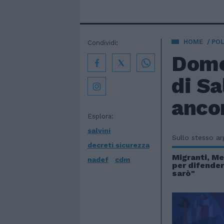
HOME
POL
Condividi:
Dome
di Sa
anco
Esplora:
salvini
Sullo stesso a
decreti sicurezza
Migranti, Me
nadef
cdm
per difendere
sarò"