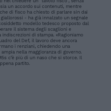
ati nel chiedere un "tavolo fisco", senza
 sia un accordo sui contenuti, mentre
- che di fisco ha chiesto di parlare sin dai
 giallorossi - ha già innalzato un segnale
 cosiddetto modello tedesco proposto dal
rare il sistema degli scaglioni e
da indiscrezioni di stampa. «Ragioniamo
uadro del Def, il lavoro deve ancora
fermano i renziani, chiedendo una
 ampia nella maggioranza di governo.
s c’è più di un naso che si storce. Il
ppena partito.